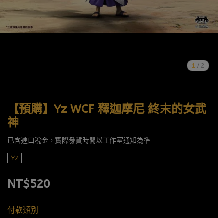
1
/
2
【預購】Yz WCF 釋迦摩尼 終末的女武
神
已含進口稅金，實際發貨時間以工作室通知為準
YZ
NT$520
付款類別