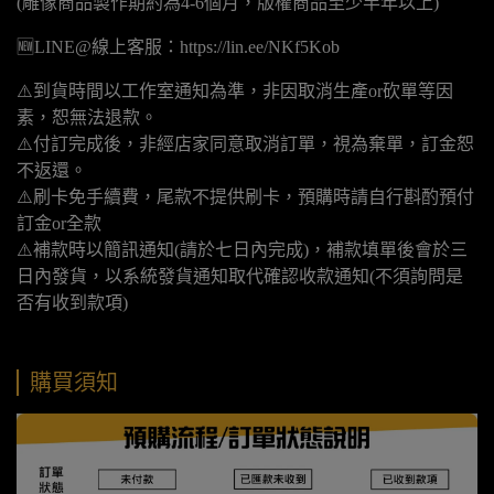
(雕像商品製作期約為4-6個月，版權商品至少半年以上)
🆕LINE@線上客服：https://lin.ee/NKf5Kob
⚠️到貨時間以工作室通知為準，非因取消生產or砍單等因
素，恕無法退款。
⚠️付訂完成後，非經店家同意取消訂單，視為棄單，訂金恕
不返還。
⚠️刷卡免手續費，尾款不提供刷卡，預購時請自行斟酌預付
訂金or全款
⚠️補款時以簡訊通知(請於七日內完成)，補款填單後會於三
日內發貨，以系統發貨通知取代確認收款通知(不須詢問是
否有收到款項)
購買須知