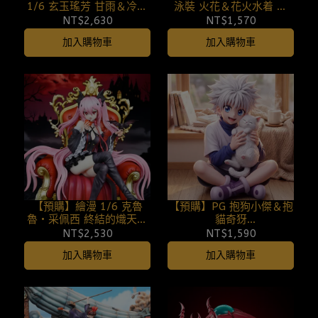
1/6 玄玉瑤芳 甘雨＆冷花
泳裝 火花＆花火水着 崩
幽露 申鶴 原神 (雙版本)
壞：星穹鐵道(雙版本)
NT$2,630
NT$1,570
260807
260807
加入購物車
加入購物車
【預購】繪漫 1/6 克魯
【預購】PG 抱狗小傑＆抱
魯・采佩西 終結的熾天使
貓奇犽
260807
HUNTER×HUNTER全職獵
NT$2,530
NT$1,590
人 260807
加入購物車
加入購物車