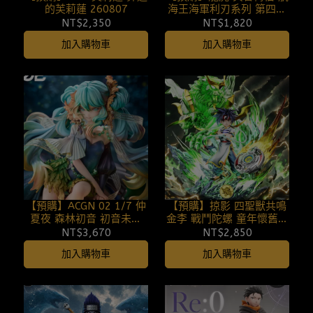
的芙莉蓮 260807
海王海軍利刃系列 第四彈
260807
NT$2,350
NT$1,820
加入購物車
加入購物車
【預購】ACGN 02 1/7 仲
【預購】掠影 四聖獸共鳴
夏夜 森林初音 初音未來
金李 戰鬥陀螺 童年懷舊系
260807
列 第三彈 260807 (限時優
NT$3,670
NT$2,850
惠中)
加入購物車
加入購物車