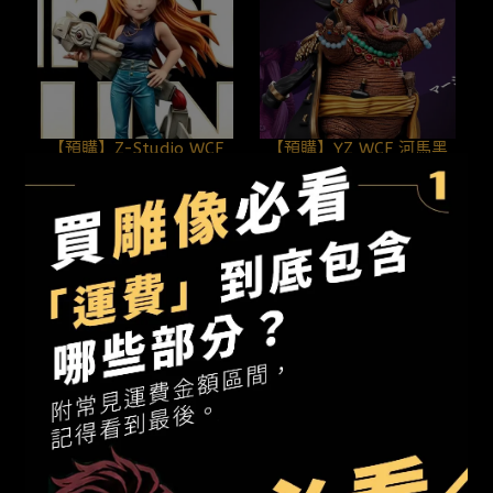
【預購】Z-Studio WCF
【預購】YZ WCF 河馬黑
九十九由基 咒術迴戰
鬍子 馬歇爾·D·汀奇 航海
260808
王 Animals第十四彈
NT$660
NT$710
260808
加入購物車
加入購物車
【預購】Eros 1/6 花嫁兵
【R18預購】Murloc 1/6