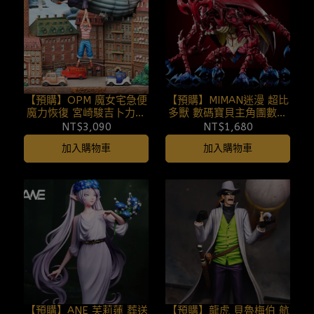
【預購】OPM 魔女宅急便
【預購】MIMAN迷漫 超比
魔力恢復 宮崎駿吉卜力魔
多獸 數碼寶貝主角團數碼
女宅急便桌面場景系列第
世界圖鑑共鳴系列 (雙比例)
NT$3,090
NT$1,680
16彈 260807
260807
加入購物車
加入購物車
【預購】ANE 芙莉蓮 葬送
【預購】龍虎 貝魯梅伯 航