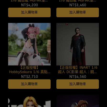
1/6 獨目龍 Marvel漫威
1/6 獨目龍 Marvel漫威
復仇者聯盟：末日崛起 豪
復仇者聯盟：末日崛起 特
NT$4,200
NT$3,460
華特別版 MMS909B
別版 MMS908B 260808
加入購物車
加入購物車
260808
【正版授權】
【正版授權】INART 1/6
HobbySakura 1/6 真點P
超人 DC影業 超人：鋼鐵
常服Ver. (雙版本) 260808
之軀 260808
NT$2,710
NT$4,560
加入購物車
加入購物車