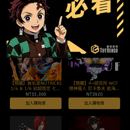
長 里維·阿卡曼 進擊的巨
鏈鋸健身房 蕾潔 真紀真
人 260808
鏈鋸人 260808
NT$2,890
NT$5,300
加入購物車
加入購物車
【預購】無名堂NOTRICKS
【預購】A+研究所 WCF
1/4 & 1/6 初超悟空 七龍
燈神魔人 尼卡魯夫 航海王
珠 (雙比例) 260808
艾爾巴夫企劃共鳴篇
NT$5,300
NT$920
260807
加入購物車
加入購物車