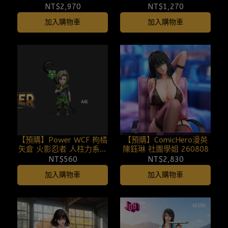
埃2 260808
NT$2,970
NT$1,270
加入購物車
加入購物車
【預購】Power WCF 枸橘
【預購】ComicHero漫英
矢倉 火影忍者 人柱力系列
陳鈺琳 社團學姐 260808
(雙版本) 260808
NT$560
NT$2,830
加入購物車
加入購物車