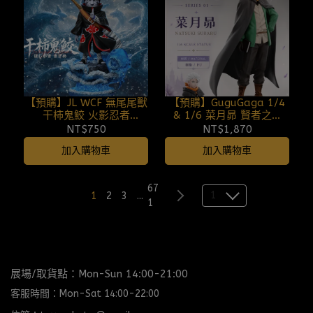
【預購】JL WCF 無尾尾獸
【預購】GuguGaga 1/4
干柿鬼鮫 火影忍者
& 1/6 菜月昴 賢者之塔
260807
Ver. 斗篷昴 Re:從零開始的
NT$750
NT$1,870
異世界生活系列 第一彈
加入購物車
加入購物車
260807
67
1
1
2
3
...
1
展場/取貨點：Mon-Sun 14:00-21:00
客服時間：Mon-Sat 14:00-22:00