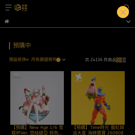
預購中
預設排序
所有篩選條件
共 24136 件商品
【預購】New Age 1/6 雪
【預購】Time時光 魔虹與
糕杯Ver. 悠絲緹亞 棕色塵
派大星 海綿寶寶 260808