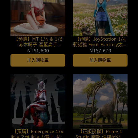
【預購】MT 1/4 & 1/6
【預購】JoyStation 1/4
赤木晴子 灌籃高手
莉諾雅 Final Fantasy太空
260808
戰士最終幻想VIII (多版本)
NT$1,600
NT$7,670
260808
加入購物車
加入購物車
【預購】Emergence 1/4
【正版授權】Prime 1
超人之母 超人力霸王 女超
Studio 腕龍 侏羅紀公園