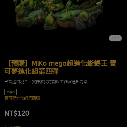
1
/
7
【預購】MiKo mega超進化蜥蜴王 寶
可夢進化組第四彈
已含進口稅金，實際發貨時間以工作室通知為準
MiKo
寶可夢進化組第四彈
NT$120