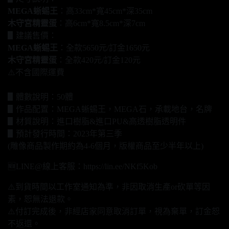
MEGA蜥蜴王
：高33cm*寬45cm*深35cm
木守宮精靈蛋
：高6cm*寬8.5cm*深7cm
▋建議售價：
MEGA蜥蜴王
：全款5650元/訂金1650元
木守宮精靈蛋
：全款420元/訂金120元
⚠️不含國際運費
▋體數說明：50體
▋作品配置：MEGA蜥蜴王，MEGA石，承載地台，名牌
▋材質說明：進口樹脂&進口PU&高透樹脂透明件
▋預計發行時間：2023年第三季
(雕像商品製作期約為4-6個月，版權商品至少半年以上)
🆕LINE@線上客服：https://lin.ee/NKf5Kob
⚠️到貨時間以工作室通知為準，非因取消生產or砍單等因
素，恕無法退款。
⚠️付訂完成後，非經店家同意取消訂單，視為棄單，訂金恕
不返還。