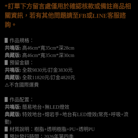
*訂單下方留言處僅用於確認核款或備註商品相
關資訊，若有其他問題請至FB或LINE客服諮
詢。
▋作品規
格：
共鳴版:
高46cm*寬35cm*深28cm
典藏版:
高46cm*寬35cm*深30cm
▋預留金額：
共鳴版:
全款9830元/訂金3830元
典藏版:
全款11820元/訂金4820元
⚠️不含國際運費
▋作品配置：
共鳴版:
簡易地台+無LED燈效
典藏版:
特效地台+熔岩手+地台有LED燈效(常亮+呼吸+流
動)
▋材質說明：樹脂+透明樹脂+PU+透明PU
▋預計發行時間：2026年第四季