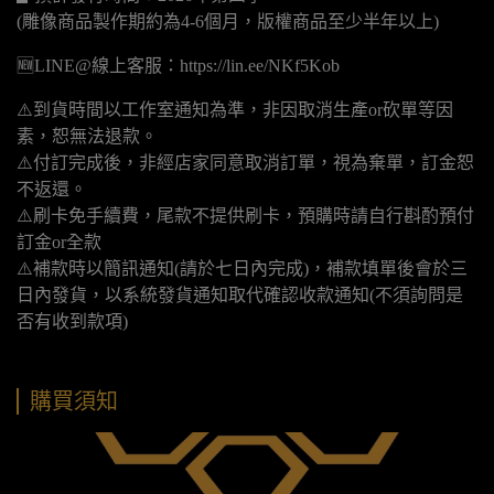
(
雕像商品製作期約為4-6個月，版權商品至少半年以上)
🆕LINE@線上客服：https://lin.ee/NKf5Kob
⚠️到貨時間以工作室通知為準，非因取消生產or砍單等因
素，恕無法退款。
⚠️付訂完成後，非經店家同意取消訂單，視為棄單，訂金恕
不返還。
⚠️刷卡免手續費，尾款不提供刷卡，預購時請自行斟酌預付
訂金or全款
⚠️補款時以簡訊通知(請於七日內完成)，補款填單後會於三
日內發貨，以系統發貨通知取代確認收款通知(不須詢問是
否有收到款項)
購買須知