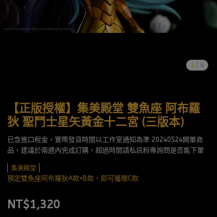
1
/
9
【正版授權】集美殿堂 雙魚座 阿布羅
狄 聖鬥士星矢黃金十二宮 (三版本)
已含進口稅金，實際發貨時間以工作室通知為準 20240524開單商
品，建議於兩週內完成訂購，超過時間請私訊粉專詢問是否能下單
集美殿堂
預定雙魚座阿布羅狄A款+B款，即可獲贈C款
NT$1,320