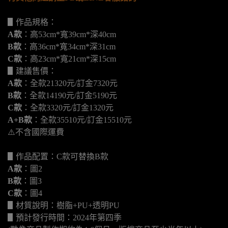
▋作品規格：
A款
：高53cm*寬39cm*深40cm
B款
：高36cm*寬34cm*深31cm
C款
：高23cm*寬21cm*深15cm
▋建議售價：
A款
：全款21320元/訂金7320元
B款
：全款14190元/訂金5190元
C款
：全款3320元/訂金1320元
A+B款
：全款35510元/訂金15510元
⚠️不含國際運費
▋作品配置：C款可替換B款
A款
：圖2
B款
：圖3
C款
：圖4
▋材質說明：樹脂+PU+透明PU
▋預計發行時間：2024年第四季