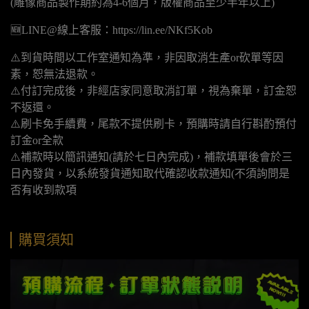
(雕像商品製作期約為4-6個月，版權商品至少半年以上)
🆕LINE@線上客服：https://lin.ee/NKf5Kob
⚠️到貨時間以工作室通知為準，非因取消生產or砍單等因
素，恕無法退款。
⚠️付訂完成後，非經店家同意取消訂單，視為棄單，訂金恕
不返還。
⚠️刷卡免手續費，尾款不提供刷卡，預購時請自行斟酌預付
訂金or全款
⚠️補款時以簡訊通知(請於七日內完成)，補款填單後會於三
日內發貨，以系統發貨通知取代確認收款通知(不須詢問是
否有收到款項
購買須知