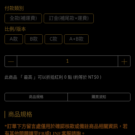
付款類別
全款(補運費)
訂金(補尾款+運費)
比例/版本
A款
B款
C款
A+B款
此商品 「 最高 」可以折抵紅利
0
點 (約等於
NT$0
)
商品規格
購買須知
商品規格
*訂單下方留言處僅用於確認核款或備註商品相關資訊，若
有其他問題請至FB或LINE客服諮詢。