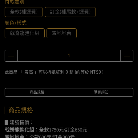
付款類別
全款(補運費)
訂金(補尾款+運費)
顏色/樣式
戟脊龍進化組
雪地地台
此商品 「 最高 」可以折抵紅利
0
點 (約等於
NT$0
)
商品規格
購買須知
商品規格
▋建議售價：
戟脊龍進化組
：全款1750元/訂金650元
雪地地台
：全款600元/訂金300元