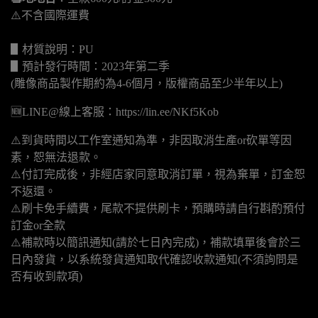
⚠️不含國際運費
▋材質說明：PU
▋預計發行時間：2023年第二季
(雕像商品製作期約為4-6個月，版權商品至少半年以上)
🆕LINE@線上客服：https://lin.ee/NKf5Kob
⚠️到貨時間以工作室通知為準，非因取消生產or砍單等因
素，恕無法退款。
⚠️付訂完成後，非經店家同意取消訂單，視為棄單，訂金恕
不返還。
⚠️刷卡免手續費，尾款不提供刷卡，預購時請自行斟酌預付
訂金or全款
⚠️補款時以簡訊通知(請於七日內完成)，補款填單後會於三
日內發貨，以系統發貨通知取代確認收款通知(不須詢問是
否有收到款項)