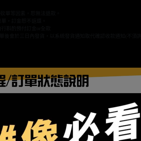
r砍單等因素，恕無法退款。
棄單，訂金恕不返還。
行斟酌預付訂金or全款
款填單後會於三日內發貨，以系統發貨通知取代確認收款通知(不須