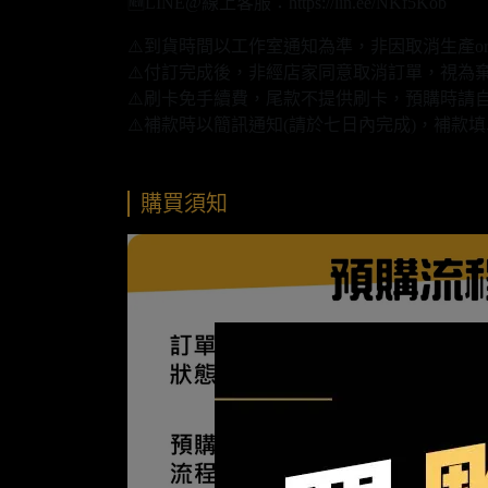
🆕LINE@線上客服：https://lin.ee/NKf5Kob
⚠️到貨時間以工作室通知為準，非因取消生產o
⚠️付訂完成後，非經店家同意取消訂單，視為
⚠️刷卡免手續費，尾款不提供刷卡，預購時請自
⚠️補款時以簡訊通知(請於七日內完成)，補
購買須知