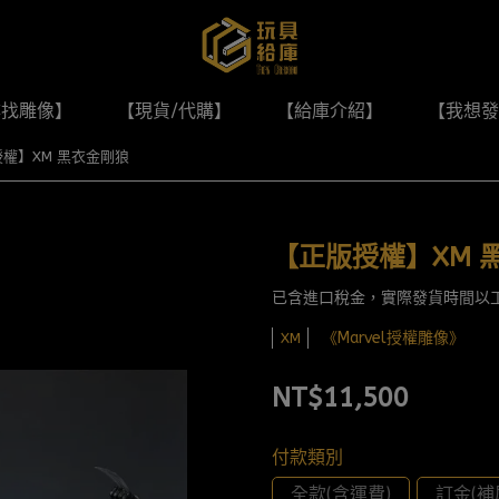
尋找雕像】
【現貨/代購】
【給庫介紹】
【我想發
權】XM 黑衣金剛狼
【正版授權】XM 
已含進口稅金，實際發貨時間以
《Marvel授權雕像》
XM
NT$11,500
付款類別
全款(含運費)
訂金(補