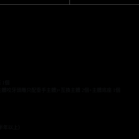
 1個
主體咬牙頭雕只配垂手主體)+互換主體 2個+主體底座 1個
半年以上）