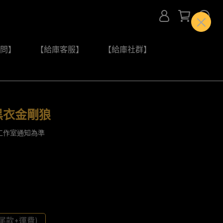
問】
【給庫客服】
【給庫社群】
黑衣金剛狼
工作室通知為準
尾款+運費)