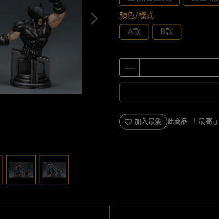
顏色/樣式
A款
B款
加入最愛
此商品 「 最高