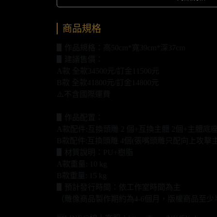
商品規格
▋作品規格：高50cm*寬39cm*深37cm
▋建議售價：
A款 全款34500元/訂金11500元
B款 全款41800元/訂金14800元
⚠️不含國際運費
▋作品配置：
A款配件:互換頭雕 2 個+互換主體 2個+主體底座
B款配件:互換頭雕 4個(張嘴頭雕只配向上攻擊
▋材質說明：PU+樹脂
A款重量: 10 kg
B款重量: 15 kg
▋預計發行時間：依工作室時間為主
（雕像商品製作期約為4-6個月，版權商品至少