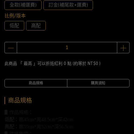
全款(補運費)
訂金(補尾款+運費)
比例/版本
低配
高配
此商品 「 最高 」可以折抵紅利
0
點 (約等於
NT$0
)
商品規格
購買須知
商品規格
▋作品規格：
低配
：高45cm*寬48.5cm*深42cm
高配
：高55cm*寬52cm*深56.5cm
▋建議售價：