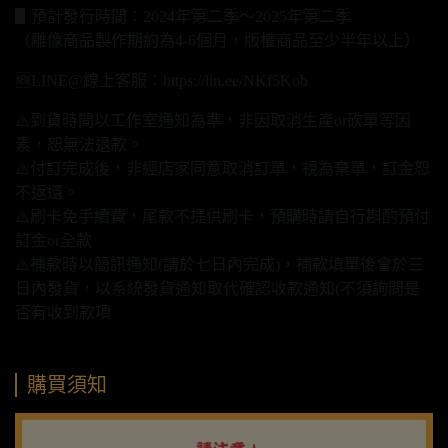
▋預計發行時間：2024年第二季～2025年第二季
（雕像商品製作期約為4-6個月，版權商品至少半年以上）
🆕LINE@線上客服：https://lin.ee/NKf5Kob
⚠️到貨時間以工作室通知為準，非因取消生產or砍單等因
素，恕無法退款。
⚠️付訂完成後，非經店家同意取消訂單，視為棄單，訂金恕
不返還。
⚠️刷卡免手續費，尾款不提供刷卡，預購時請自行斟酌預付
訂金or全款
⚠️補款時以簡訊通知(請於七日內完成)，補款填單後會於三
日內發貨，以系統發貨通知取代確認收款通知(不須詢問是
否有收到款項
購買須知