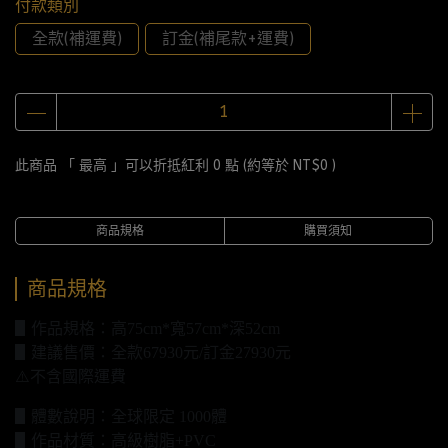
付款類別
全款(補運費)
訂金(補尾款+運費)
此商品 「 最高 」可以折抵紅利
0
點 (約等於
NT$0
)
商品規格
購買須知
商品規格
▋作品規格：高75cm*寬57cm*深52cm
▋建議售價：全款67930元/訂金27930元
⚠️不含國際運費
▋體數說明：全球限定 1000體
▋作品材質：高級樹脂+PVC