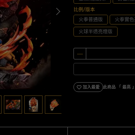
比例/版本
火拳普通版
火拳實色
火球半透亮燈版
加入最愛
此商品 「 最高