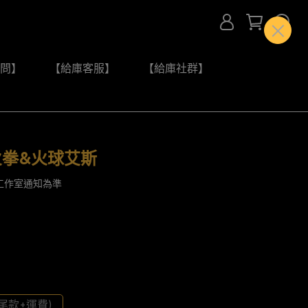
問】
【給庫客服】
【給庫社群】
火拳&火球艾斯
工作室通知為準
尾款+運費)