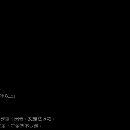
年以上)
r砍單等因素，恕無法退款。
棄單，訂金恕不返還。