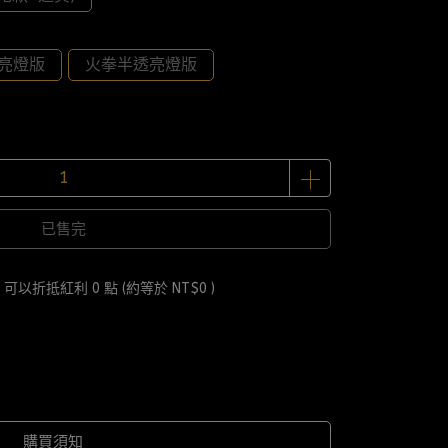
亮燈版
火拳半透亮燈版
已售完
 」可以折抵紅利
0
點 (約等於
NT$0
)
購買須知