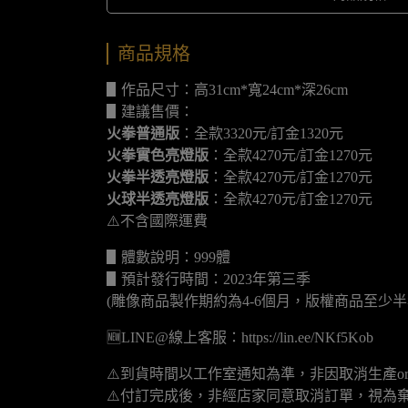
商品規格
▋作品尺寸：高31cm*寬24cm*深26cm
▋建議售價：
火拳普通版
：全款3320元/訂金1320元
火拳實色亮燈版
：全款4270元/訂金1270元
火拳半透亮燈版
：全款4270元/訂金1270元
火球半透亮燈版
：全款4270元/訂金1270元
⚠️不含國際運費
▋體數說明：999體
▋預計發行時間：2023年第三季
(雕像商品製作期約為4-6個月，版權商品至少半
🆕LINE@線上客服：https://lin.ee/NKf5Kob
⚠️到貨時間以工作室通知為準，非因取消生產o
⚠️付訂完成後，非經店家同意取消訂單，視為