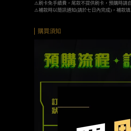
⚠️刷卡免手續費，尾款不提供刷卡，預購時請自
⚠️補款時以簡訊通知(請於七日內完成)，補
購買須知