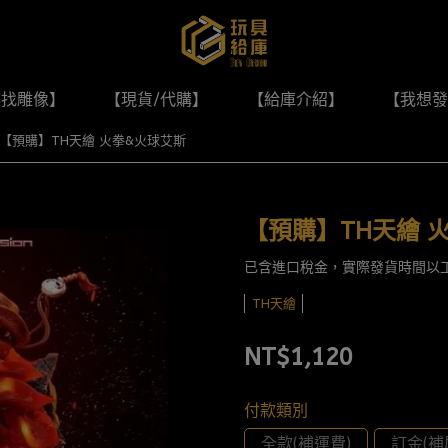
尋找雕像】
【現貨/代購】
【給庫介紹】
【我想發
【預購】TH天繪 火拳&火球艾斯
【預購】TH天繪 
已含進口稅金，實際發貨時間以
TH天繪
NT$1,120
付款類別
全款(補運費)
訂金(補