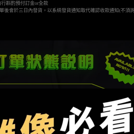
行斟酌預付訂金or全款
款填單後會於三日內發貨，以系統發貨通知取代確認收款通知(不須