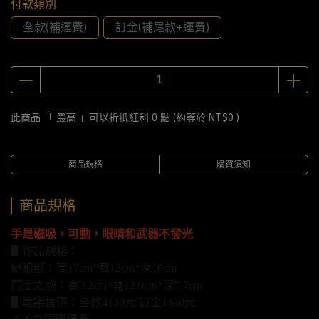
付款類別
全款(補運費)
訂金(補尾款+運費)
此商品 「 最高 」可以折抵紅利
0
點 (約等於
NT$0
)
商品規格
購買須知
商品規格
手是磁吸，可動，眼睛和武器不發光
▋作品規格：
野狼獸：高17cm*寬12cm*深16cm
鬥士之魂：高9.2cm*寬12.9cm*深7.7cm
▋建議售價：全款4130元/訂金1430元