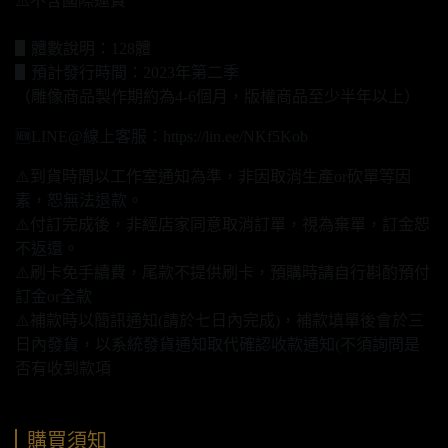
⚠️不含國際運費
▋體數說明：128體
▋預計發行時間：2023年第二季
（雕像商品製作期約為4-6個月，版權商品至少半年以上）
🆕LINE@線上客服：https://lin.ee/NKf5Kob
⚠️到貨時間以工作室通知為準，非因取消生產or砍單等因
素，恕無法退款。
⚠️付訂完成後，非經店家同意取消訂單，視為棄單，訂金恕
不返還。
⚠️刷卡免手續費，尾款不提供刷卡，預購時請自行斟酌預付
訂金or全款
⚠️補款時以簡訊通知(請於七日內完成)，補款填單後會於三
日內發貨，以系統發貨通知取代確認收款通知(不須詢問是
否有收到款項
購買須知