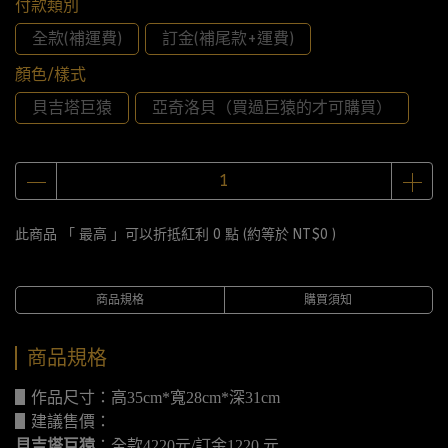
付款類別
全款(補運費)
訂金(補尾款+運費)
顏色/樣式
貝吉塔巨猿
亞奇洛貝（買過巨猿的才可購買）
此商品 「 最高 」可以折抵紅利
0
點 (約等於
NT$0
)
商品規格
購買須知
商品規格
▋作品尺寸：高35cm*寬28cm*深31cm
▋建議售價：
貝吉塔巨猿
：全款4220元/訂金1220 元