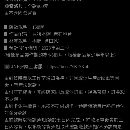
亞奇洛貝
：全款900元
⚠️不含國際運費
▋體數說明：158體
▋作品配置：巨猿本體+岩石地台
▋材質說明：樹脂+進口PU
▋預計發行時間：2023年第三季
(雕像商品製作期約為4-6個月，版權商品至少半年以上)
🆕LINE@線上客服：https://lin.ee/NKf5Kob
⚠️到貨時間以工作室通知為準，非因取消生產or砍單等因
素，恕無法退款。
⚠️付訂完成後，非經店家同意取消訂單，視為棄單，訂金恕
不返還。
⚠️刷卡免手續費，尾款不提供刷卡，預購時請自行斟酌預付
訂金or全款
⚠️補款時以簡訊通知(請於七日內完成)，補款填單後會於三
日內發貨，以系統發貨通知取代確認收款通知(不須詢問是