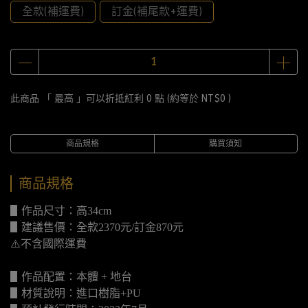
全款(補運費)
訂金(補尾款+運費)
此商品 「 最高 」可以折抵紅利
0
點 (約等於
NT$0
)
商品規格
購買須知
商品規格
▋作品尺寸：高34cm
▋建議售價：全款2370元/訂金870元
⚠️不含國際運費
▋作品配置：本體 + 地台
▋材質說明：進口樹脂+PU