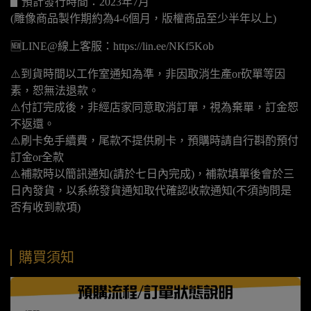
▋預計發行時間：2023年7月
(雕像商品製作期約為4-6個月，版權商品至少半年以上)
🆕LINE@線上客服：https://lin.ee/NKf5Kob
⚠️到貨時間以工作室通知為準，非因取消生產or砍單等因
素，恕無法退款。
⚠️付訂完成後，非經店家同意取消訂單，視為棄單，訂金恕
不返還。
⚠️刷卡免手續費，尾款不提供刷卡，預購時請自行斟酌預付
訂金or全款
⚠️補款時以簡訊通知(請於七日內完成)，補款填單後會於三
日內發貨，以系統發貨通知取代確認收款通知(不須詢問是
否有收到款項)
購買須知