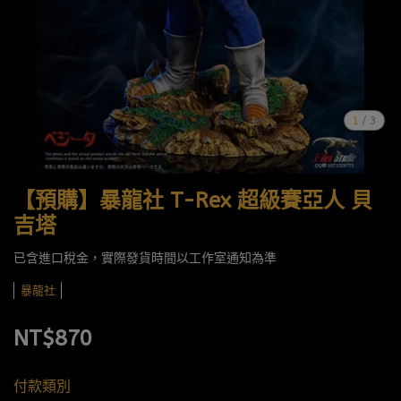
1
/
3
【預購】暴龍社 T-Rex 超級賽亞人 貝
吉塔
已含進口稅金，實際發貨時間以工作室通知為準
暴龍社
NT$870
付款類別