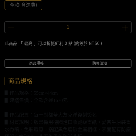
全款(含運費)
此商品 「 最高 」可以折抵紅利
0
點 (約等於
NT$0
)
商品規格
購買須知
商品規格
▋作品規格：55cm×44cm
▋建議售價：全款含運1670元
▋作品配置：每一副都帶大友克洋復刻簽名
▋材質說明：版畫採用德國進口收藏級畫紙，愛普生原裝墨
水微噴，色彩還原，搭配黑色磨砂金屬相框，表面配有防塵