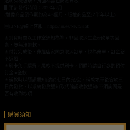
透明有機玻璃，背面為黑色防潮背板
▋預計發行時間：2023年2月
(雕像商品製作期約為4-6個月，版權商品至少半年以上)
🆕LINE@線上客服：https://lin.ee/NKf5Kob
⚠️到貨時間以工作室通知為準，非因取消生產or砍單等因
素，恕無法退款。
⚠️付訂完成後，非經店家同意取消訂單，視為棄單，訂金恕
不返還。
⚠️刷卡免手續費，尾款不提供刷卡，預購時請自行斟酌預付
訂金or全款
⚠️補款時以簡訊通知(請於七日內完成)，補款填單後會於三
日內發貨，以系統發貨通知取代確認收款通知(不須詢問是
否有收到款項
購買須知