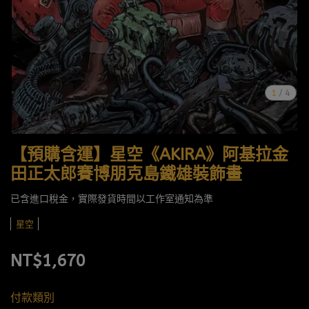
1
/
4
【預購含運】星空《AKIRA》阿基拉金
田正太郎賽博朋克島鐵雄裝飾畫
已含進口稅金，實際發貨時間以工作室通知為準
星空
NT$1,670
付款類別