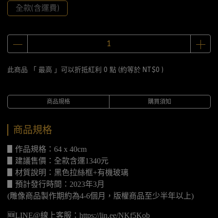
全款(含運費)
此商品 「 最高 」可以折抵紅利
0
點 (約等於
NT$0
)
商品規格
購買須知
商品規格
▋作品規格：64 x 40cm
▋建議售價：全款含運1340元
▋材質說明：黑色拉絲框+有機玻璃
▋預計發行時間：2023年3月
(雕像商品製作期約為4-6個月，版權商品至少半年以上)
🆕LINE@線上客服：https://lin.ee/NKf5Kob