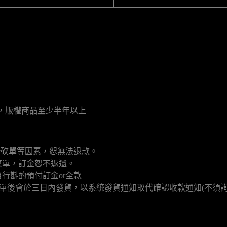
月，版權商品至少半年以上
r砍單等因素，恕無法退款。
棄單，訂金恕不返還。
行斟酌預付訂金or全款
填單後會於三日內發貨，以系統發貨通知取代確認收款通知(不須