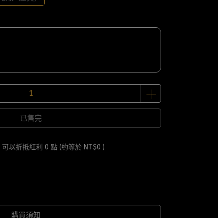
已售完
 」可以折抵紅利
0
點 (約等於
NT$0
)
購買須知