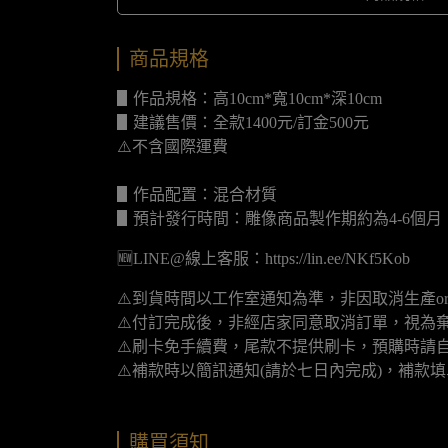
商品規格
▋作品規格：高10cm*寬10cm*深10cm
▋建議售價：全款1400元/訂金500元
⚠️不含國際運費
▋作品配置：混合材質
▋預計發行時間：雕像商品製作期約為4-6個
🆕LINE@線上客服：https://lin.ee/NKf5Kob
⚠️到貨時間以工作室通知為準，非因取消生產o
⚠️付訂完成後，非經店家同意取消訂單，視為
⚠️刷卡免手續費，尾款不提供刷卡，預購時請自
⚠️補款時以簡訊通知(請於七日內完成)，補款
購買須知