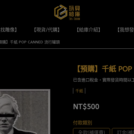
尋找雕像】
【現貨/代購】
【給庫介紹】
【我想發
預購】千紙 POP CANNED 流行罐頭
【預購】千紙 POP 
已含進口稅金，實際發貨時間以
千紙
NT$500
付款類別
全款(補運費)
訂金(補