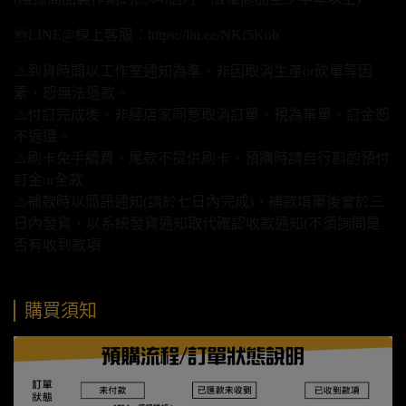
🆕LINE@線上客服：https://lin.ee/NKf5Kob
⚠️到貨時間以工作室通知為準，非因取消生產or砍單等因
素，恕無法退款。
⚠️付訂完成後，非經店家同意取消訂單，視為棄單，訂金恕
不返還。
⚠️刷卡免手續費，尾款不提供刷卡，預購時請自行斟酌預付
訂金or全款
⚠️補款時以簡訊通知(請於七日內完成)，補款填單後會於三
日內發貨，以系統發貨通知取代確認收款通知(不須詢問是
否有收到款項
購買須知