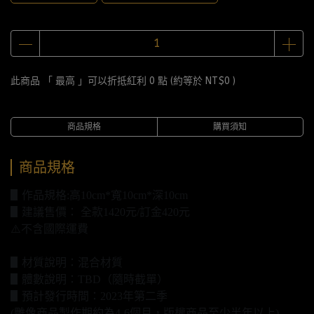
此商品 「 最高 」可以折抵紅利
0
點 (約等於
NT$0
)
商品規格
購買須知
商品規格
▋作品規格:高10cm*寬10cm*深10cm
▋建議售價： 全款1420元/訂金420元
⚠️不含國際運費
▋材質說明：混合材質
▋體數說明：TBD（隨時截單）
▋預計發行時間：2023年第二季
(雕像商品製作期約為4-6個月，版權商品至少半年以上)