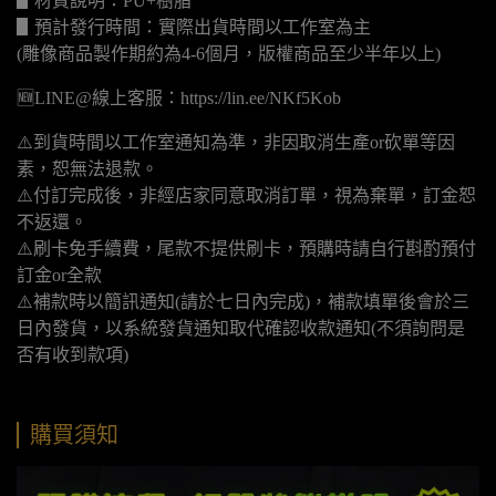
▋材質說明：PU+樹脂
▋預計發行時間：實際出貨時間以工作室為主
(雕像商品製作期約為4-6個月，版權商品至少半年以上)
🆕LINE@線上客服：https://lin.ee/NKf5Kob
⚠️到貨時間以工作室通知為準，非因取消生產or砍單等因
素，恕無法退款。
⚠️付訂完成後，非經店家同意取消訂單，視為棄單，訂金恕
不返還。
⚠️刷卡免手續費，尾款不提供刷卡，預購時請自行斟酌預付
訂金or全款
⚠️補款時以簡訊通知(請於七日內完成)，補款填單後會於三
日內發貨，以系統發貨通知取代確認收款通知(不須詢問是
否有收到款項)
購買須知