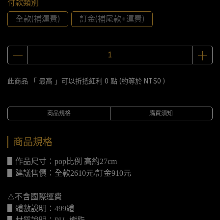
付款類別
全款(補運費)
訂金(補尾款+運費)
此商品 「 最高 」可以折抵紅利
0
點 (約等於
NT$0
)
商品規格
購買須知
商品規格
▋作品尺寸：pop比例 高約27cm
▋建議售價：全款2610元/訂金910元
⚠️不含國際運費
▋體數說明：499體