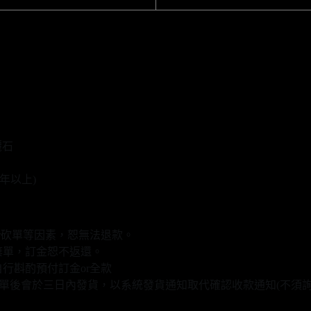
麗石
年以上)
r砍單等因素，恕無法退款。
棄單，訂金恕不返還。
行斟酌預付訂金or全款
款填單後會於三日內發貨，以系統發貨通知取代確認收款通知(不須