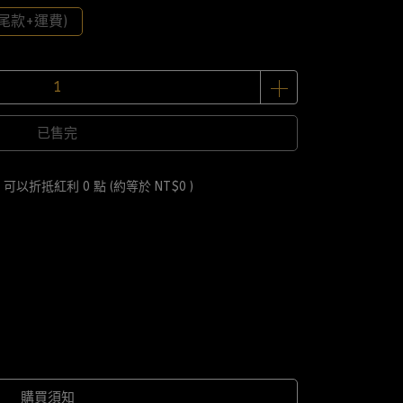
尾款+運費)
已售完
 」可以折抵紅利
0
點 (約等於
NT$0
)
購買須知