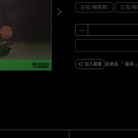
全款(補運費)
訂金(補
加入最愛
此商品 「 最高