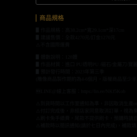
商品規格
▋作品規格：高38.2cm*寬29.1cm*深17cm
▋建議售價：全款4270元/訂金1270元
⚠️不含國際運費
▋體數說明：128體
▋作品材質：進口 PU透明PU /磁石/金屬刀/寶
▋預計發行時間：2023年第三季
(雕像商品製作期約為4-6個月，版權商品至少半
🆕LINE@線上客服：https://lin.ee/NKf5Kob
⚠️到貨時間以工作室通知為準，非因取消生產o
⚠️付訂完成後，非經店家同意取消訂單，視為
⚠️刷卡免手續費，尾款不提供刷卡，預購時請自
⚠️補款時以簡訊通知(請於七日內完成)，補