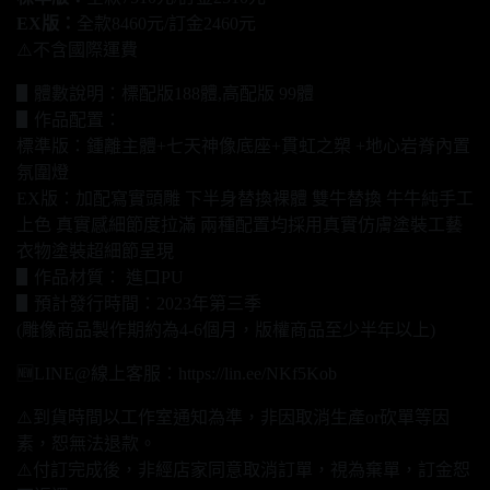
EX版：
全款8460元/訂金2460元
⚠️不含國際運費
▋體數說明：標配版188體,高配版 99體
▋作品配置：
標準版：鍾離主體+七天神像底座+貫虹之槊 +地心岩脊內置
氛圍燈
EX版：加配寫實頭雕 下半身替換裸體 雙牛替換 牛牛純手工
上色 真實感細節度拉滿 兩種配置均採用真實仿膚塗裝工藝
衣物塗裝超細節呈現
▋作品材質： 進口PU
▋預計發行時間：2023年第三季
(雕像商品製作期約為4-6個月，版權商品至少半年以上)
🆕LINE@線上客服：https://lin.ee/NKf5Kob
⚠️到貨時間以工作室通知為準，非因取消生產or砍單等因
素，恕無法退款。
⚠️付訂完成後，非經店家同意取消訂單，視為棄單，訂金恕