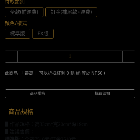
付款類別
全款(補運費)
訂金(補尾款+運費)
顏色/樣式
標準版
EX版
此商品 「 最高 」可以折抵紅利
0
點 (約等於
NT$0
)
商品規格
購買須知
商品規格
▋作品規格：高33cm*寬20cm*深19cm
▋建議售價：
標準版：
全款7510元/訂金2510元