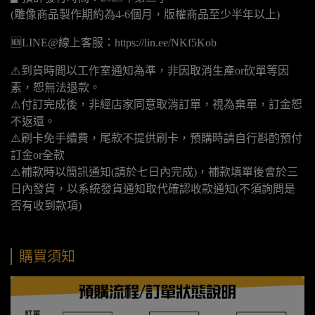
(雕像商品製作期約為4-6個月，版權商品至少半年以上)
🆕LINE@線上客服：https://lin.ee/NKf5Kob
⚠️到貨時間以工作室通知為準，非因取消生產or砍單等因
素，恕無法退款。
⚠️付訂完成後，非經店家同意取消訂單，視為棄單，訂金恕
不返還。
⚠️刷卡免手續費，尾款不提供刷卡，預購時請自行斟酌預付
訂金or全款
⚠️補款時以簡訊通知(請於七日內完成)，補款填單後會於三
日內發貨，以系統發貨通知取代確認收款通知(不須詢問是
否有收到款項)
購買須知