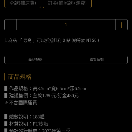
全款(補運費)
訂金(補尾款+運費)
此商品 「 最高 」可以折抵紅利
0
點 (約等於
NT$0
)
商品規格
購買須知
商品規格
▋作品規格：高8.5cm*寬6.5cm*深6.5cm
▋建議售價：全款1280元/訂金480元
⚠️不含國際運費
▋體數說明：188體
▋材質說明：PU樹脂
▋預計發行時間：2023年第三季