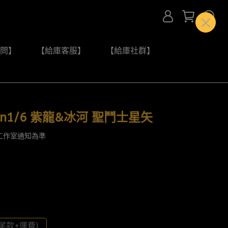
問】
【給庫客服】
【給庫社群】
n1/6 紫龍&冰河 聖鬥士星矢
工作室通知為準
尾款+運費)