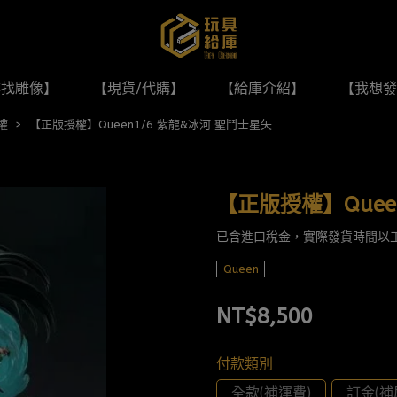
尋找雕像】
【現貨/代購】
【給庫介紹】
【我想發
權
【正版授權】Queen1/6 紫龍&冰河 聖鬥士星矢
【正版授權】Quee
已含進口稅金，實際發貨時間以
Queen
NT$8,500
付款類別
全款(補運費)
訂金(補