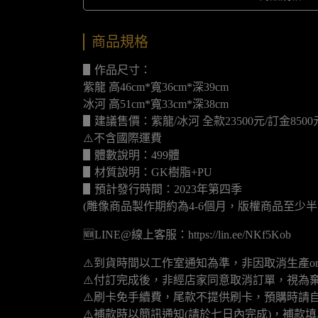
商品規格
▋作品尺寸：
紫龍 高46cm*寬36cm*深39cm
冰河 高51cm*寬33cm*深38cm
▋建議售價：紫龍/冰河 全款23500元/訂金8500
⚠️不含國際運費
▋體數說明：499體
▋材質說明：GK樹脂+PU
▋預計發行時間：2023年第四季
(雕像商品製作期約為4-6個月，版權商品至少半
🆕LINE@線上客服：https://lin.ee/NKf5Kob
⚠️到貨時間以工作室通知為準，非因取消生產o
⚠️付訂完成後，非經店家同意取消訂單，視為
⚠️刷卡免手續費，尾款不提供刷卡，預購時請自
⚠️補款時以簡訊通知(請於七日內完成)，補款