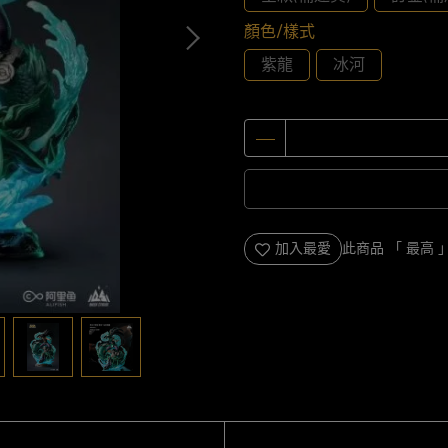
顏色/樣式
紫龍
冰河
加入最愛
此商品 「 最高