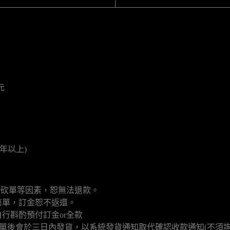
元
年以上)
r砍單等因素，恕無法退款。
棄單，訂金恕不返還。
行斟酌預付訂金or全款
填單後會於三日內發貨，以系統發貨通知取代確認收款通知(不須