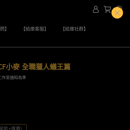
問】
【給庫客服】
【給庫社群】
WCF小麥 全職獵人蟻王篇
工作室通知為準
尾款+運費)