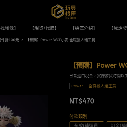
尋找雕像】
【現貨/代購】
【給庫介紹】
【我想發
兩件折100元
【預購】Power WCF小麥 全職獵人蟻王篇
【預購】Power 
已含進口稅金，實際發貨時間以
全職獵人蟻王篇
Power
NT$470
付款類別
全款(補運費)
訂金(補