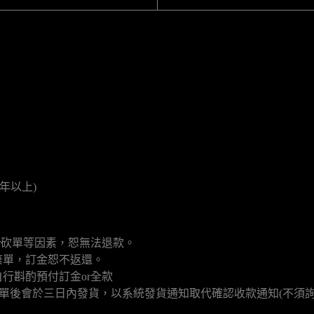
年以上)
r砍單等因素，恕無法退款。
棄單，訂金恕不返還。
行斟酌預付訂金or全款
款填單後會於三日內發貨，以系統發貨通知取代確認收款通知(不須