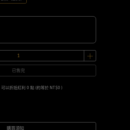
已售完
 」可以折抵紅利
0
點 (約等於
NT$0
)
購買須知