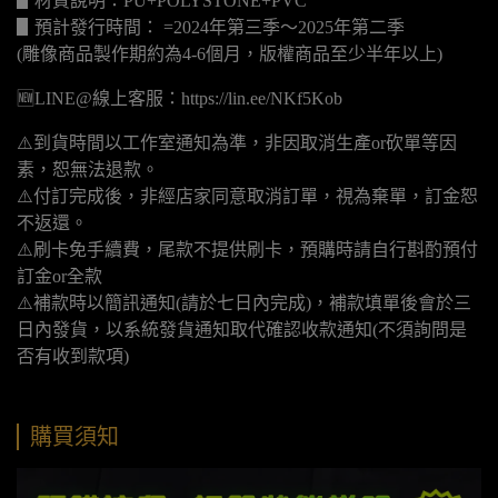
▋材質說明：PU+POLYSTONE+PVC
▋預計發行時間： =2024年第三季～2025年第二季
(雕像商品製作期約為4-6個月，版權商品至少半年以上)
🆕LINE@線上客服：https://lin.ee/NKf5Kob
⚠️到貨時間以工作室通知為準，非因取消生產or砍單等因
素，恕無法退款。
⚠️付訂完成後，非經店家同意取消訂單，視為棄單，訂金恕
不返還。
⚠️刷卡免手續費，尾款不提供刷卡，預購時請自行斟酌預付
訂金or全款
⚠️補款時以簡訊通知(請於七日內完成)，補款填單後會於三
日內發貨，以系統發貨通知取代確認收款通知(不須詢問是
否有收到款項)
購買須知