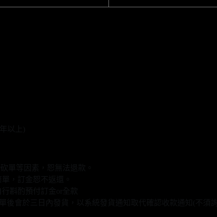
年以上)
r砍單等因素，恕無法退款。
棄單，訂金恕不返還。
行斟酌預付訂金or全款
款填單後會於三日內發貨，以系統發貨通知取代確認收款通知(不須