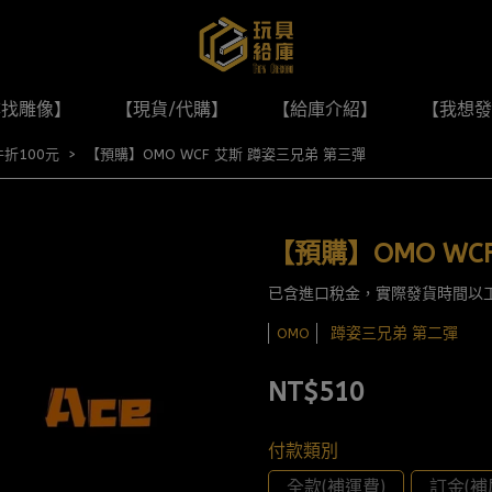
尋找雕像】
【現貨/代購】
【給庫介紹】
【我想發
折100元
【預購】OMO WCF 艾斯 蹲姿三兄弟 第三彈
【預購】OMO WC
已含進口稅金，實際發貨時間以
蹲姿三兄弟 第二彈
OMO
NT$510
付款類別
全款(補運費)
訂金(補