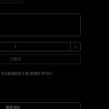
已售完
 」可以折抵紅利
0
點 (約等於
NT$0
)
購買須知