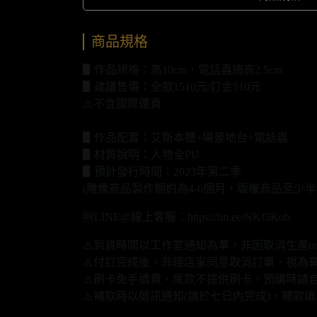
商品規格
▋作品規格：高10cm，電話蟲總高2.5cm
▋建議售價：全款1510元/訂金510元
⚠️不含國際運費
▋作品配置：艾斯本體+場景地台+電話蟲
▋材質說明：人物全PU
▋預計發行時間：2023年第二季
(雕像商品製作期約為4-6個月，版權商品至少半
🆕LINE@線上客服：https://lin.ee/NKf5Kob
⚠️到貨時間以工作室通知為準，非因取消生產o
⚠️付訂完成後，非經店家同意取消訂單，視為
⚠️刷卡免手續費，尾款不提供刷卡，預購時請自
⚠️補款時以簡訊通知(請於七日內完成)，補