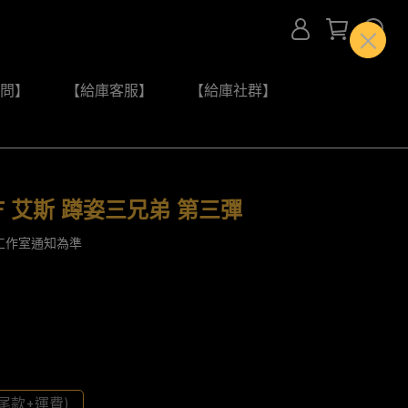
問】
【給庫客服】
【給庫社群】
F 艾斯 蹲姿三兄弟 第三彈
工作室通知為準
尾款+運費)