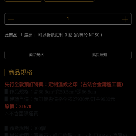
此商品 「 最高 」可以折抵紅利
0
點 (約等於
NT$0
)
商品規格
購買須知
商品規格
先行全款預訂特典：定制溫候之印（古法合金鑄造工藝）
▋作品規格：高68.8cm*寬50.5cm*深66.8cm
▋建議售價：預訂優惠價格全款27930元/訂金9930元
原價：31670
⚠️不含國際運費
▋體數說明：300體
▋材質說明：寶麗石、進口樹脂、PU、進口ABS、真實皮