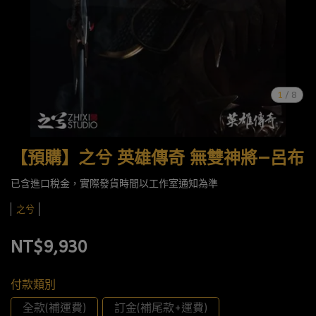
1
/
8
【預購】之兮 英雄傳奇 無雙神將—呂布
已含進口稅金，實際發貨時間以工作室通知為準
之兮
NT$9,930
付款類別
全款(補運費)
訂金(補尾款+運費)