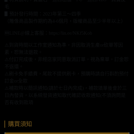
毛
▋預計發行時間：2023年第三～四季
（雕像商品製作期約為4-6個月，版權商品至少半年以上）
🆕LINE@線上客服：https://lin.ee/NKf5Kob
⚠️到貨時間以工作室通知為準，非因取消生產or砍單等因
素，恕無法退款。
⚠️付訂完成後，非經店家同意取消訂單，視為棄單，訂金恕
不返還。
⚠️刷卡免手續費，尾款不提供刷卡，預購時請自行斟酌預付
訂金or全款
⚠️補款時以簡訊通知(請於七日內完成)，補款填單後會於三
日內發貨，以系統發貨通知取代確認收款通知(不須詢問是
否有收到款項
購買須知