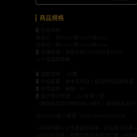
商品規格
▋作品規格：
龜仙人：高10cm*寬13cm*深13cm
自來也：高13cm*寬15cm*深13cm
▋建議售價：單個全款2230元/訂金830元
⚠️不含國際運費
▋體數說明：168體
▋作品配置：書本有內容，每個角色配兩本書
▋材質說明：樹脂、PU
▋預計發行時間：2023年第二季
（雕像商品製作期約為4-6個月，版權商品至少
🆕LINE@線上客服：https://lin.ee/NKf5Kob
⚠️到貨時間以工作室通知為準，非因取消生產o
⚠️付訂完成後，非經店家同意取消訂單，視為