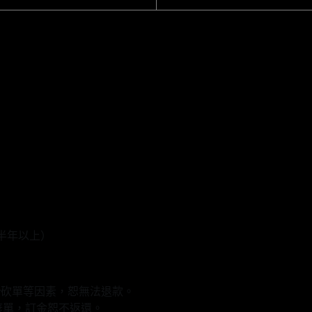
半年以上）
r砍單等因素，恕無法退款。
棄單，訂金恕不返還。