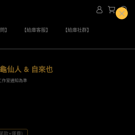
問】
【給庫客服】
【給庫社群】
G 龜仙人 & 自來也
工作室通知為準
尾款+運費)