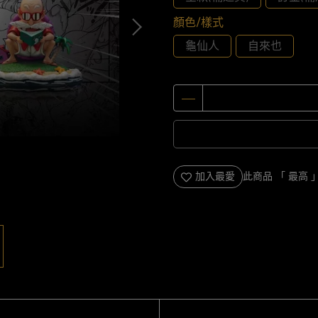
顏色/樣式
龜仙人
自來也
加入最愛
此商品 「 最高