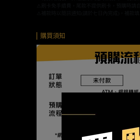
⚠️刷卡免手續費，尾款不提供刷卡，預購時請自
⚠️補款時以簡訊通知(請於七日內完成)，補
購買須知