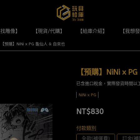
尋找雕像】
【現貨/代購】
【給庫介紹】
【我想發
【預購】NiNi x PG 龜仙人 & 自來也
【預購】NiNi x P
已含進口稅金，實際發貨時間以
NiNi x PG
NT$830
付款類別
全款(補運費)
訂金(補