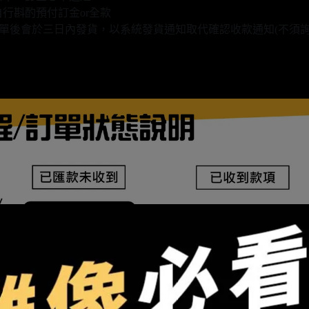
行斟酌預付訂金or全款
款填單後會於三日內發貨，以系統發貨通知取代確認收款通知(不須