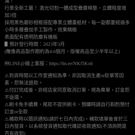
滿！
行業全新工藝！ 激光切割一體成型疊層棉墊，立體程度增
加3倍
採用黑色磨砂相框搭配專業立體畫紙材，每一副都要經過多
小時多層疊加手工製作，效果精緻
表面配有透明防塵有機板
▋預計發行時間：2023年3月
(雕像商品製作期約為4-6個月，版權商品至少半年以上)
🆕LINE@線上客服：https://lin.ee/NKf5Kob
⚠️到貨時間以工作室通知為準，非因取消生產or砍單等因
素，恕無法退款。
⚠️付訂完成後，非經店家同意取消訂單，視為棄單，訂金恕
不返還。
⚠️刷卡免手續費，尾款不提供刷卡，預購時請自行斟酌預付
訂金or全款
⚠️補款時以簡訊通知(請於七日內完成)，補款填單後會於三
日內發貨，以系統發貨通知取代確認收款通知(不須詢問是
否有收到)