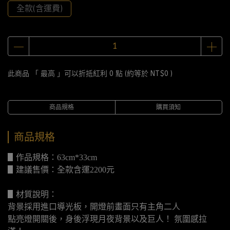
全款(含運費)
此商品 「 最高 」可以折抵紅利
0
點 (約等於
NT$0
)
商品規格
購買須知
商品規格
▋作品規格：63cm*33cm
▋建議售價：全款含運2200元
▋材質說明：
背景採用進口導光板，開燈前畫面只有主角二人
點亮燈開關後，身後浮現月夜背景以及巨人！ 氛圍感拉