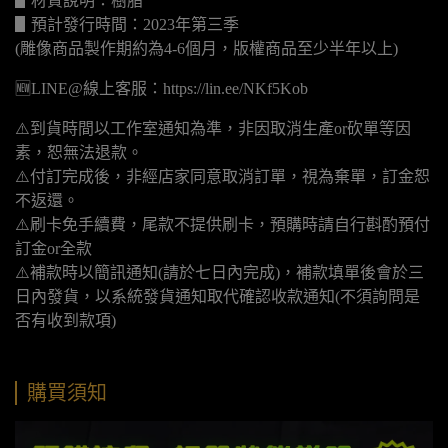
▋材質說明：樹脂
▋預計發行時間：2023年第三季
(雕像商品製作期約為4-6個月，版權商品至少半年以上)
🆕LINE@線上客服：https://lin.ee/NKf5Kob
⚠️到貨時間以工作室通知為準，非因取消生產or砍單等因
素，恕無法退款。
⚠️付訂完成後，非經店家同意取消訂單，視為棄單，訂金恕
不返還。
⚠️刷卡免手續費，尾款不提供刷卡，預購時請自行斟酌預付
訂金or全款
⚠️補款時以簡訊通知(請於七日內完成)，補款填單後會於三
日內發貨，以系統發貨通知取代確認收款通知(不須詢問是
否有收到款項)
購買須知