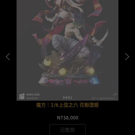
魔方｜1/6上弦之六 花魁墮姬
NT$8,000
已售完