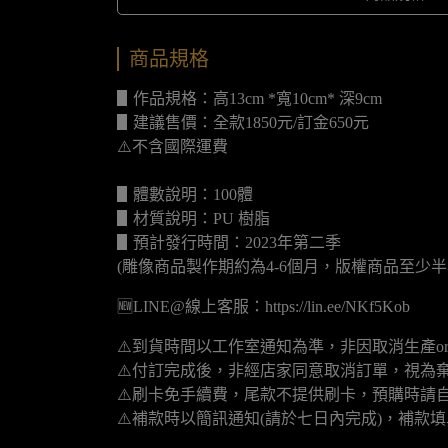
商品規格
▋作品規格：高13cm *寬10cm* 深9cm
▋建議售價：全款1850元/訂金650元
⚠️不含國際運費
▋體數說明：100體
▋材質說明：PU 樹脂
▋預計發行時間：2023年第二季
(雕像商品製作期約為4-6個月，版權商品至少半
🆕LINE@線上客服：https://lin.ee/NKf5Kob
⚠️到貨時間以工作室通知為準，非因取消生產o
⚠️付訂完成後，非經店家同意取消訂單，視為
⚠️刷卡免手續費，尾款不提供刷卡，預購時請自
⚠️補款時以簡訊通知(請於七日內完成)，補款