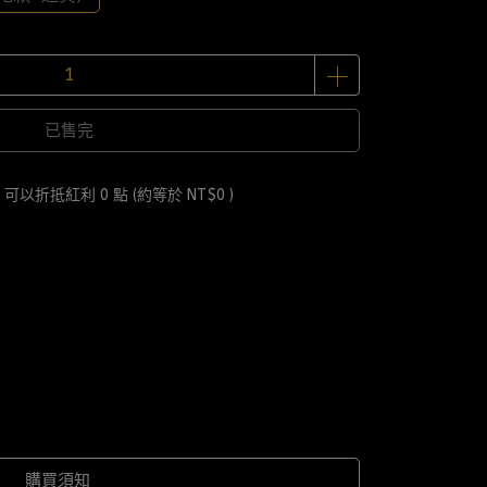
已售完
 」可以折抵紅利
0
點 (約等於
NT$0
)
購買須知