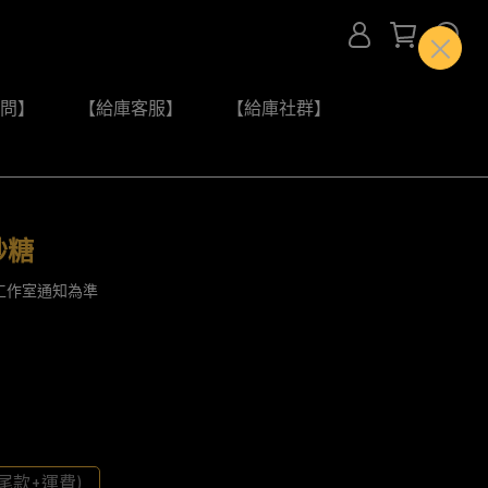
問】
【給庫客服】
【給庫社群】
砂糖
工作室通知為準
尾款+運費)