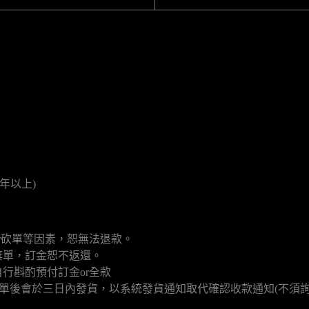
年以上)
r砍單等因素，恕無法退款。
棄單，訂金恕不返還。
行斟酌預付訂金or全款
填單後會於三日內發貨，以系統發貨通知取代確認收款通知(不須