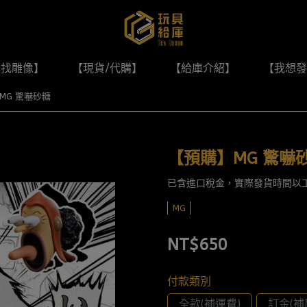
尋找雕像】
【現貨/代購】
【給庫介紹】
【我想發
MG 驚嚇砂糖
【預購】MG 驚嚇
已含進口稅金，實際發貨時間以
MG
NT$650
付款類別
全款(補運費)
訂金(補