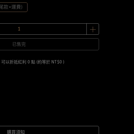
尾款+運費)
已售完
 」可以折抵紅利
0
點 (約等於
NT$0
)
購買須知