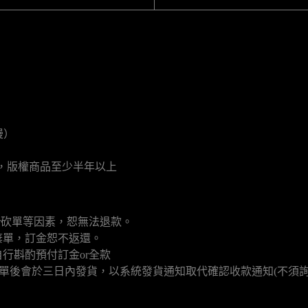
漫）
月，版權商品至少半年以上
r砍單等因素，恕無法退款。
棄單，訂金恕不返還。
行斟酌預付訂金or全款
填單後會於三日內發貨，以系統發貨通知取代確認收款通知(不須