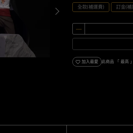
全款(補運費)
訂金(補
加入最愛
此商品 「 最高