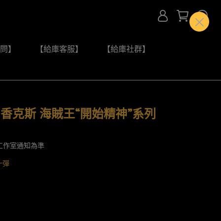
問】
【給庫客服】
【給庫社群】
X 香克斯 海賊王“開始精神”系列
工作室通知為準
一彈