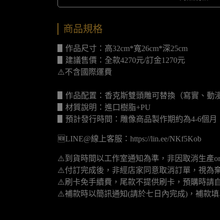
商品規格
▋作品尺寸：高32cm*寬26cm*深25cm
▋建議售價：全款4270元/訂金1270元
⚠️不含國際運費
▋作品配置：香克斯雙頭雕可替換（寫實、動
▋材質說明：進口樹脂+PU
▋預計發行時間：雕像商品製作期約為4-6個
🆕LINE@線上客服：https://lin.ee/NKf5Kob
⚠️到貨時間以工作室通知為準，非因取消生產o
⚠️付訂完成後，非經店家同意取消訂單，視為
⚠️刷卡免手續費，尾款不提供刷卡，預購時請自
⚠️補款時以簡訊通知(請於七日內完成)，補款