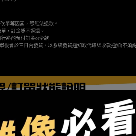
r砍單等因素，恕無法退款。
棄單，訂金恕不返還。
行斟酌預付訂金or全款
填單後會於三日內發貨，以系統發貨通知取代確認收款通知(不須