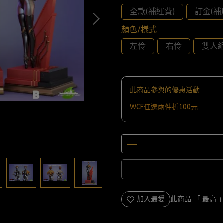
全款(補運費)
訂金(補
顏色/樣式
左伶
右伶
雙人
此商品參與的優惠活動
WCF任選兩件折100元
加入最愛
此商品 「 最高