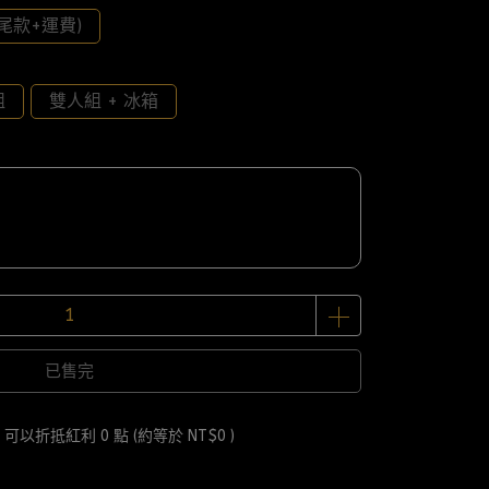
尾款+運費)
組
雙人組 + 冰箱
已售完
 」可以折抵紅利
0
點 (約等於
NT$0
)