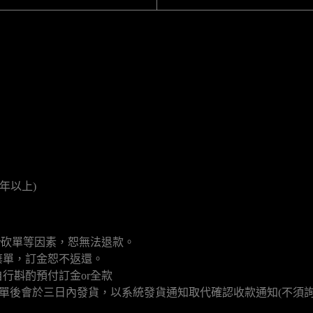
年以上)
r砍單等因素，恕無法退款。
棄單，訂金恕不返還。
行斟酌預付訂金or全款
填單後會於三日內發貨，以系統發貨通知取代確認收款通知(不須