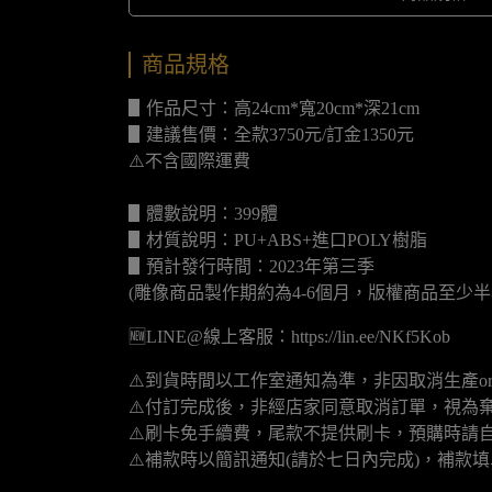
商品規格
▋作品尺寸：高24cm*寬20cm*深21cm
▋建議售價：全款3750元/訂金1350元
⚠️不含國際運費
▋體數說明：399體
▋材質說明：PU+ABS+進口POLY樹脂
▋預計發行時間：2023年第三季
(雕像商品製作期約為4-6個月，版權商品至少半
🆕LINE@線上客服：https://lin.ee/NKf5Kob
⚠️到貨時間以工作室通知為準，非因取消生產o
⚠️付訂完成後，非經店家同意取消訂單，視為
⚠️刷卡免手續費，尾款不提供刷卡，預購時請自
⚠️補款時以簡訊通知(請於七日內完成)，補款