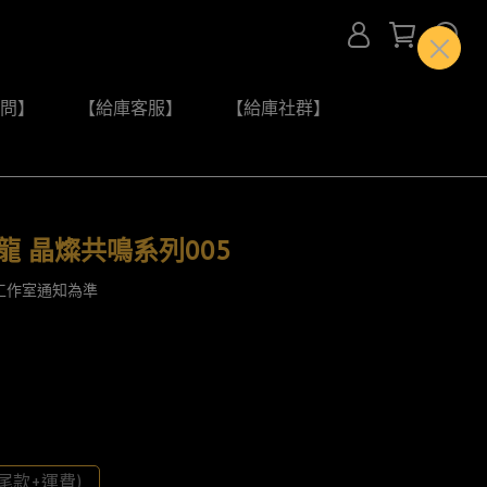
問】
【給庫客服】
【給庫社群】
龍 晶燦共鳴系列005
工作室通知為準
尾款+運費)