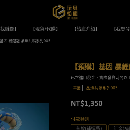
尋找雕像】
【現貨/代購】
【給庫介紹】
【我想發
基因 暴鯉龍 晶燦共鳴系列005
【預購】基因 暴鯉
已含進口稅金，實際發貨時間以
晶燦共鳴系列005
基因
NT$1,350
付款類別
全款(補運費)
訂金(補