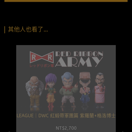
其他人也看了…
LEAGUE｜DWC 紅緞帶軍團篇 紫羅蘭+格洛博士
NT$2,700