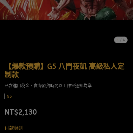
1
/
4
【爆款預購】G5 八門夜凱 高級私人定
制款
已含進口稅金，實際發貨時間以工作室通知為準
G5
NT$2,130
付款類別