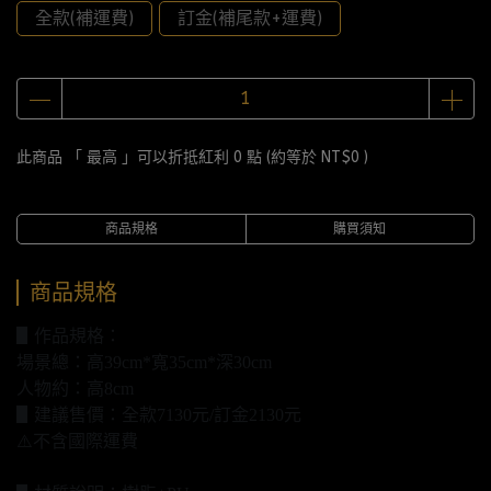
全款(補運費)
訂金(補尾款+運費)
此商品 「 最高 」可以折抵紅利
0
點 (約等於
NT$0
)
商品規格
購買須知
商品規格
▋作品規格：
場景總：高39cm*寬35cm*深30cm
人物約：高8cm
▋建議售價：全款7130元/訂金2130元
⚠️不含國際運費