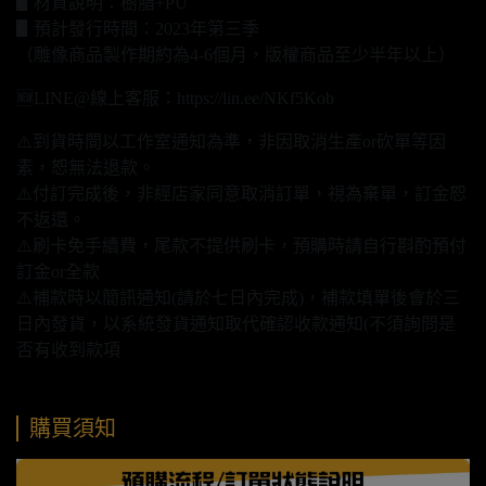
▋材質說明：樹脂+PU
▋預計發行時間：2023年第三季
（雕像商品製作期約為4-6個月，版權商品至少半年以上）
🆕LINE@線上客服：https://lin.ee/NKf5Kob
⚠️到貨時間以工作室通知為準，非因取消生產or砍單等因
素，恕無法退款。
⚠️付訂完成後，非經店家同意取消訂單，視為棄單，訂金恕
不返還。
⚠️刷卡免手續費，尾款不提供刷卡，預購時請自行斟酌預付
訂金or全款
⚠️補款時以簡訊通知(請於七日內完成)，補款填單後會於三
日內發貨，以系統發貨通知取代確認收款通知(不須詢問是
否有收到款項
購買須知