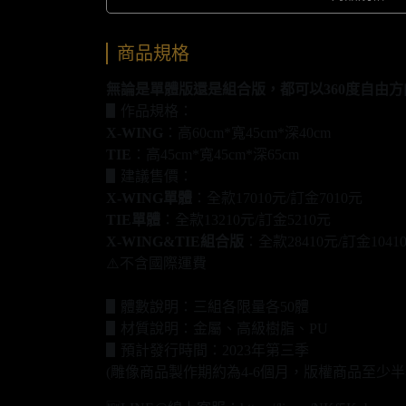
商品規格
無論是單體版還是組合版，都可以360度自由
▋作品規格：
X-WING
：高60cm*寬45cm*深40cm
TIE
：高45cm*寬45cm*深65cm
▋建議售價：
X-WING單體
：全款17010元/訂金7010元
TIE單體
：全款13210元/訂金5210元
X-WING&TIE組合版
：全款28410元/訂金1041
⚠️不含國際運費
▋體數說明：三組各限量各50體
▋材質說明：金屬、高級樹脂、PU
▋預計發行時間：2023年第三季
(雕像商品製作期約為4-6個月，版權商品至少半