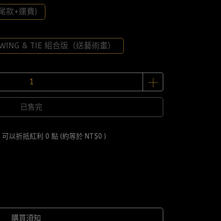
尾款+運費)
-WING & TIE 組合版（送藝術畫）
已售完
 」可以折抵紅利
0
點 (約等於
NT$0
)
購買須知