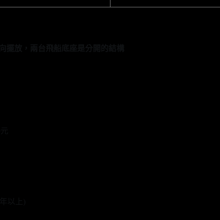
方向擺放，兩台飛船底座是分開的結構
0元
年以上)