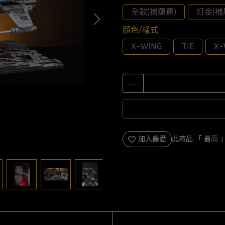
全款(補運費)
訂金(補
顏色/樣式
X-WING
TIE
X
加入最愛
此商品 「 最高