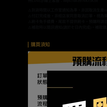
🆕LINE@線上客服：https://lin.ee/NKf5Kob
⚠️到貨時間以工作室通知為準，非因取消生產o
⚠️付訂完成後，非經店家同意取消訂單，視為
⚠️刷卡免手續費，尾款不提供刷卡，預購時請自
⚠️補款時以簡訊通知(請於七日內完成)，補
購買須知