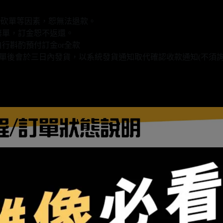
r砍單等因素，恕無法退款。
棄單，訂金恕不返還。
行斟酌預付訂金or全款
款填單後會於三日內發貨，以系統發貨通知取代確認收款通知(不須