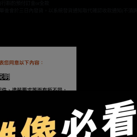
行斟酌預付訂金or全款
款填單後會於三日內發貨，以系統發貨通知取代確認收款通知(不須