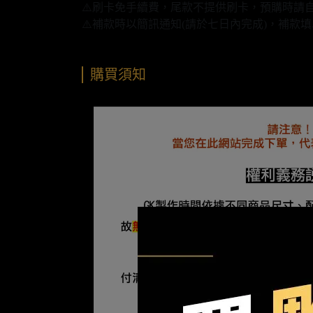
⚠️刷卡免手續費，尾款不提供刷卡，預購時請自
⚠️補款時以簡訊通知(請於七日內完成)，補
購買須知