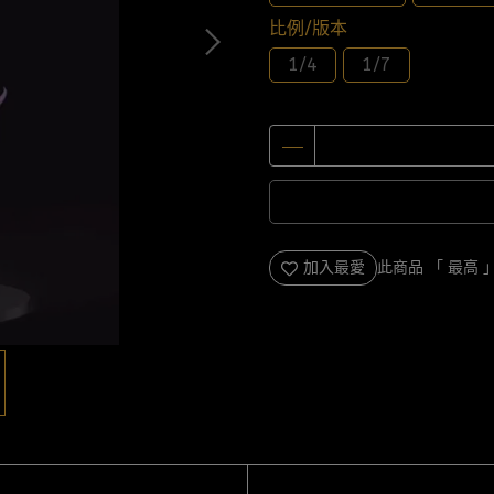
比例/版本
1/4
1/7
加入最愛
此商品 「 最高