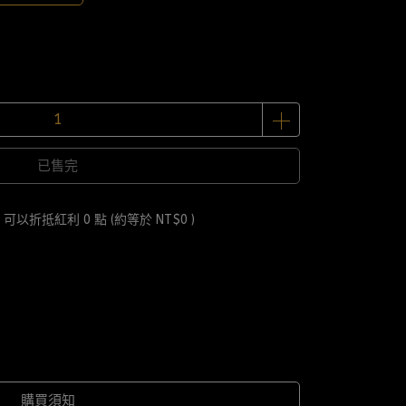
已售完
 」可以折抵紅利
0
點 (約等於
NT$0
)
購買須知