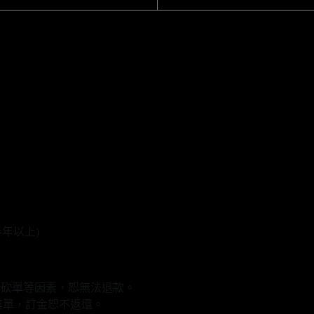
半年以上)
r砍單等因素，恕無法退款。
棄單，訂金恕不返還。