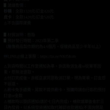
▋建議售價：
砂糖
：全款1320元/訂金420元
皮卡
：全款1420元/訂金520元
⚠️不含國際運費
▋材質說明：樹脂
▋預計發行時間：2023年第二季
（雕像商品製作期約為4-6個月，版權商品至少半年以上）
🆕LINE@線上客服：https://lin.ee/NKf5Kob
⚠️到貨時間以工作室通知為準，非因取消生產or砍單等因
素，恕無法退款。
⚠️付訂完成後，非經店家同意取消訂單，視為棄單，訂金恕
不返還。
⚠️刷卡免手續費，尾款不提供刷卡，預購時請自行斟酌預付
訂金or全款
⚠️補款時以簡訊通知(請於七日內完成)，補款填單後會於三
日內發貨，以系統發貨通知取代確認收款通知(不須詢問是