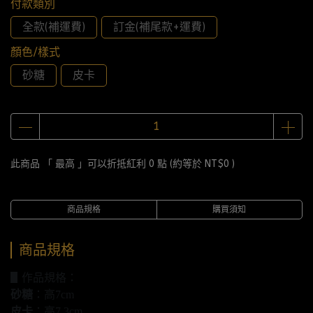
付款類別
全款(補運費)
訂金(補尾款+運費)
顏色/樣式
砂糖
皮卡
此商品 「 最高 」可以折抵紅利
0
點 (約等於
NT$0
)
商品規格
購買須知
商品規格
▋作品規格：
砂糖
：高7cm
皮卡
：高7.3cm