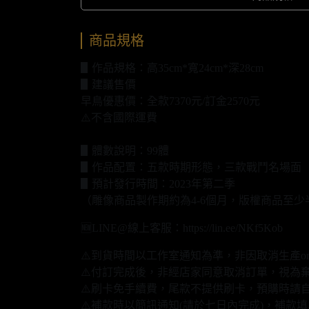
商品規格
▋作品規格：高35cm*寬24cm*深28cm
▋建議售價
早鳥優惠價：全款7370元/訂金2570元
⚠️不含國際運費
▋體數說明：99體
▋作品配置：五款時期形態，三款戰鬥名場面
▋預計發行時間：2023年第二季
（雕像商品製作期約為4-6個月，版權商品至少
🆕LINE@線上客服：https://lin.ee/NKf5Kob
⚠️到貨時間以工作室通知為準，非因取消生產o
⚠️付訂完成後，非經店家同意取消訂單，視為
⚠️刷卡免手續費，尾款不提供刷卡，預購時請自
⚠️補款時以簡訊通知(請於七日內完成)，補