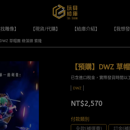
尋找雕像】
【現貨/代購】
【給庫介紹】
【我想發
DWZ 草帽團 綠藻頭 索隆
【預購】DWZ 草帽
已含進口稅金，實際發貨時間以
DWZ
NT$2,570
付款類別
全款(補運費)
訂金(補