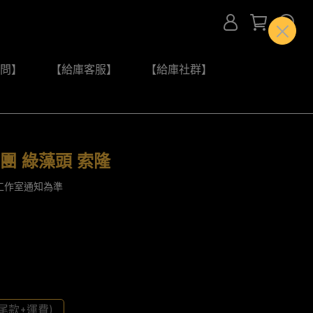
問】
【給庫客服】
【給庫社群】
團 綠藻頭 索隆
工作室通知為準
尾款+運費)