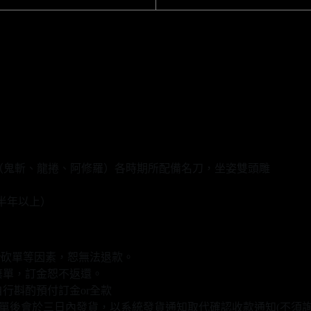
（鬼斬、龍捲、阿修羅）各時期所配備名刀，坐姿雙頭雕
半年以上）
r砍單等因素，恕無法退款。
棄單，訂金恕不返還。
行斟酌預付訂金or全款
款填單後會於三日內發貨，以系統發貨通知取代確認收款通知(不須