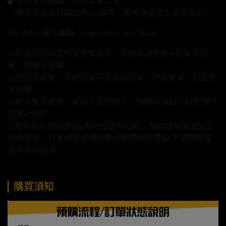
▋預計發行時間：2023年第二季
（雕像商品製作期約為4-6個月，版權商品至少半年以上）
🆕LINE@線上客服：https://lin.ee/NKf5Kob
⚠️到貨時間以工作室通知為準，非因取消生產or砍單等因
素，恕無法退款。
⚠️付訂完成後，非經店家同意取消訂單，視為棄單，訂金恕
不返還。
⚠️刷卡免手續費，尾款不提供刷卡，預購時請自行斟酌預付
訂金or全款
⚠️補款時以簡訊通知(請於七日內完成)，補款填單後會於三
日內發貨，以系統發貨通知取代確認收款通知(不須詢問是
否有收到款項
購買須知