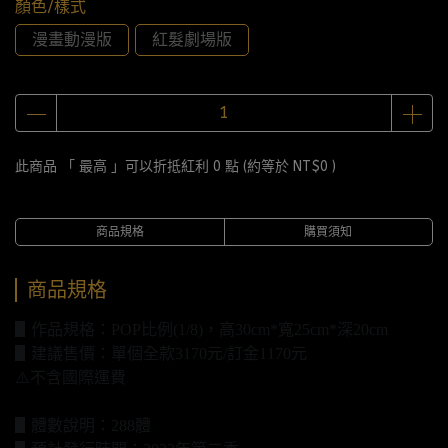
顏色/樣式
漫畫動漫版
紅髮劇場版
此商品 「 最高 」可以折抵紅利
0
點 (約等於
NT$0
)
商品規格
購買須知
商品規格
▋作品規格：POP比例(1/8)，高30cm*寬25cm*深20cm
▋建議售價：單個全款3170元/訂金1170元
⚠️不含國際運費
▋體數說明：288體