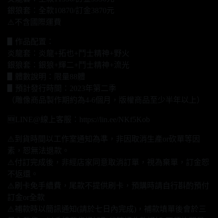
銀狼套：全款10870/訂金3870元
⚠️不含國際運費
▋作品配置：
炎龍套：炎龍+拓也+鬥士精神+野火
銀狼套：銀狼+輝二+鬥士精神+流光
▋體數說明：限量88體
▋預計發行時間：2023年第二季
（雕像商品製作期約為4-6個月，版權商品至少半年以上）
🆕LINE@線上客服：https://lin.ee/NKf5Kob
⚠️到貨時間以工作室通知為準，非因取消生產or砍單等因
素，恕無法退款。
⚠️付訂完成後，非經店家同意取消訂單，視為棄單，訂金恕
不返還。
⚠️刷卡免手續費，尾款不提供刷卡，預購時請自行斟酌預付
訂金or全款
⚠️補款時以簡訊通知(請於七日內完成)，補款填單後會於三