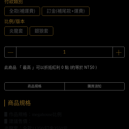
付款類別
全款(補運費)
訂金(補尾款+運費)
比例/版本
炎龍套
銀狼套
此商品 「 最高 」可以折抵紅利
0
點 (約等於
NT$0
)
商品規格
購買須知
商品規格
▋作品規格：megahouse比例
▋建議售價：
炎龍套：全款11350/訂金3550元