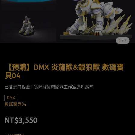
1
/
2
【預購】DMX 炎龍獸&銀狼獸 數碼寶
貝04
已含進口稅金，實際發貨時間以工作室通知為準
DMX
數碼寶貝04
NT$3,550