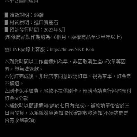
⚠️不含國際運費
▋體數說明：99體
▋材質說明：進口寶麗石
▋預計發行時間：2023年5月
(雕像商品製作期約為4-6個月，版權商品至少半年以上)
🆕LINE@線上客服：https://lin.ee/NKf5Kob
⚠️到貨時間以工作室通知為準，非因取消生產or砍單等因
素，恕無法退款。
⚠️付訂完成後，非經店家同意取消訂單，視為棄單，訂金恕
不返還。
⚠️刷卡免手續費，尾款不提供刷卡，預購時請自行斟酌預付
訂金or全款
⚠️補款時以簡訊通知(請於七日內完成)，補款填單後會於三
日內發貨，以系統發貨通知取代確認收款通知(不須詢問是
否有收到款項)