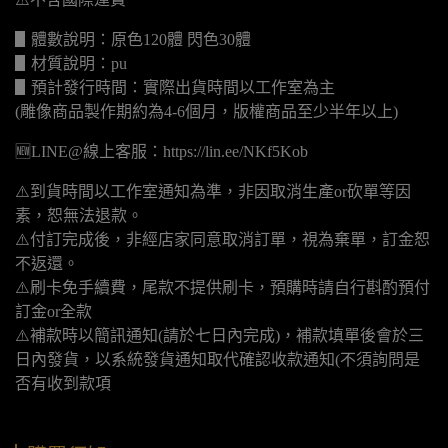
▋體數說明：原色120體 閃色30體
▋材質說明：pu
▋預計發行時間：實際出貨時間以工作室為主
(雕像商品製作期約為4-6個月，版權商品至少半年以上)
🆕LINE@線上客服：https://lin.ee/NKf5Kob
⚠️到貨時間以工作室通知為準，非因取消生產or砍單等因
素，恕無法退款。
⚠️付訂完成後，非經店家同意取消訂單，視為棄單，訂金恕
不返還。
⚠️刷卡免手續費，尾款不提供刷卡，預購時請自行斟酌預付
訂金or全款
⚠️補款時以簡訊通知(請於七日內完成)，補款填單後會於三
日內發貨，以系統發貨通知取代確認收款通知(不須詢問是
否有收到款項