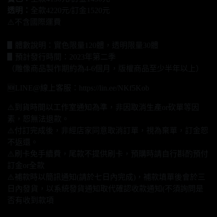
透明：
全款4220元/訂金1520元
⚠️不含國際運費
▋體數說明：實色限量120體，透明限量30體
▋預計發行時間：2023年第二季
（雕像商品製作期約為4-6個月，版權商品至少半年以上）
🆕LINE@線上客服：https://lin.ee/NKf5Kob
⚠️到貨時間以工作室通知為準，非因取消生產or砍單等因
素，恕無法退款。
⚠️付訂完成後，非經店家同意取消訂單，視為棄單，訂金恕
不返還。
⚠️刷卡免手續費，尾款不提供刷卡，預購時請自行斟酌預付
訂金or全款
⚠️補款時以簡訊通知(請於七日內完成)，補款填單後會於三
日內發貨，以系統發貨通知取代確認收款通知(不須詢問是
否有收到款項