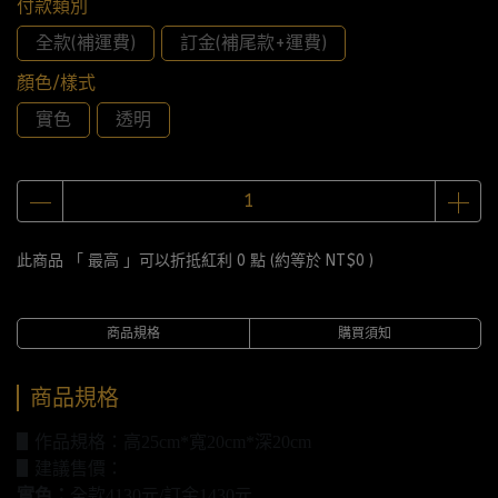
付款類別
全款(補運費)
訂金(補尾款+運費)
顏色/樣式
實色
透明
此商品 「 最高 」可以折抵紅利
0
點 (約等於
NT$0
)
商品規格
購買須知
商品規格
▋作品規格：高25cm*寬20cm*深20cm
▋建議售價：
實色：
全款4130元/訂金1430元