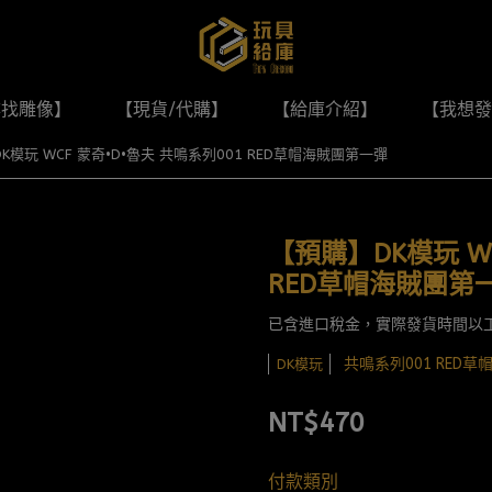
尋找雕像】
【現貨/代購】
【給庫介紹】
【我想發
K模玩 WCF 蒙奇•D•魯夫 共鳴系列001 RED草帽海賊團第一彈
【預購】DK模玩 WC
RED草帽海賊團第
已含進口稅金，實際發貨時間以
共鳴系列001 RED
DK模玩
NT$470
付款類別