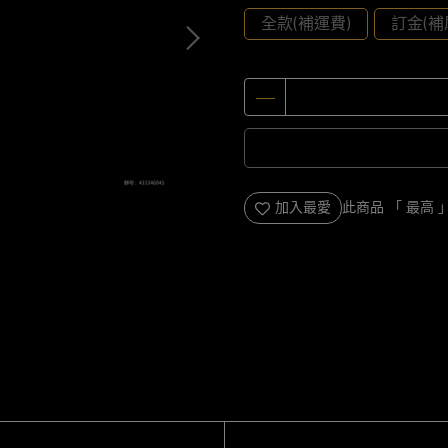
全款(補運費)
訂金(補
加入最愛
此商品 「 最高