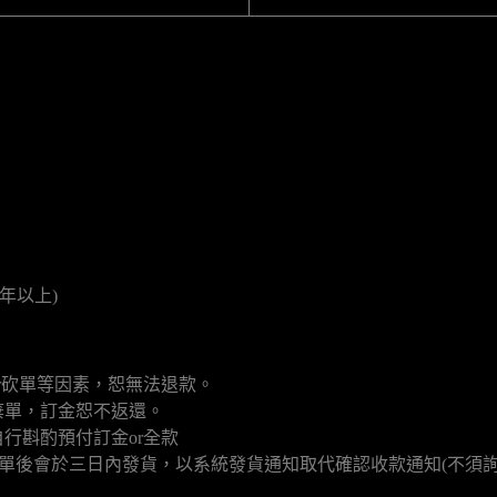
年以上)
r砍單等因素，恕無法退款。
棄單，訂金恕不返還。
行斟酌預付訂金or全款
填單後會於三日內發貨，以系統發貨通知取代確認收款通知(不須