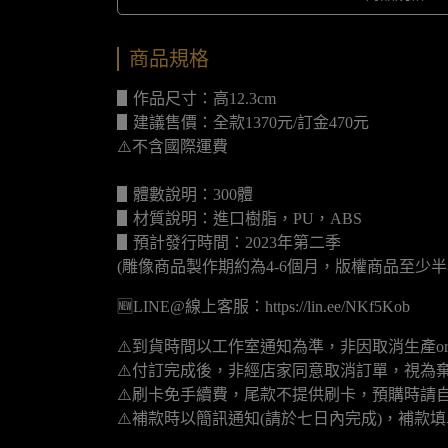
商品規格
▋作品尺寸：高12.3cm
▋建議售價：全款1370元/訂金470元
⚠️不含國際運費
▋體數說明：300體
▋材質說明：進口樹脂，PU，ABS
▋預計發行時間：2023年第二季
(雕像商品製作期約為4-6個月，版權商品至少半
🆕LINE@線上客服：https://lin.ee/NKf5Kob
⚠️到貨時間以工作室通知為準，非因取消生產o
⚠️付訂完成後，非經店家同意取消訂單，視為
⚠️刷卡免手續費，尾款不提供刷卡，預購時請自
⚠️補款時以簡訊通知(請於七日內完成)，補款