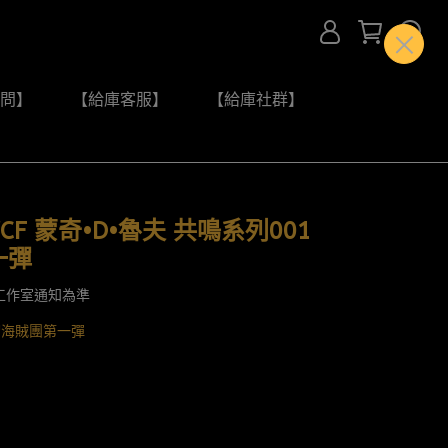
問】
【給庫客服】
【給庫社群】
F 蒙奇•D•魯夫 共鳴系列001
一彈
工作室通知為準
草帽海賊團第一彈