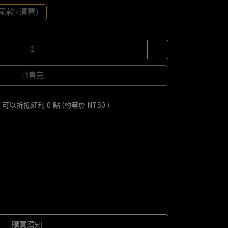
尾款+運費)
已售完
 」可以折抵紅利
0
點 (約等於
NT$0
)
購買須知