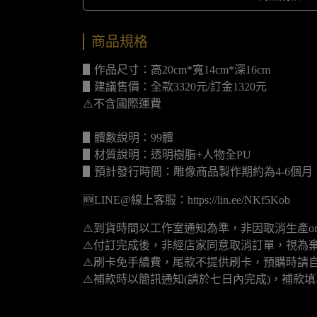
商品規格
▋作品尺寸：高20cm*寬14cm*深16cm
▋建議售價：全款3320元/訂金1320元
⚠️不含國際運費
▋體數說明：99體
▋材質說明：透明樹脂+人物全PU
▋預計發行時間：雕像商品製作期約為4-6個
🆕LINE@線上客服：https://lin.ee/NKf5Kob
⚠️到貨時間以工作室通知為準，非因取消生產o
⚠️付訂完成後，非經店家同意取消訂單，視為
⚠️刷卡免手續費，尾款不提供刷卡，預購時請自
⚠️補款時以簡訊通知(請於七日內完成)，補款