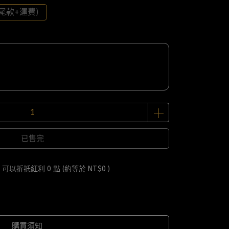
尾款+運費)
已售完
 」可以折抵紅利
0
點 (約等於
NT$0
)
購買須知