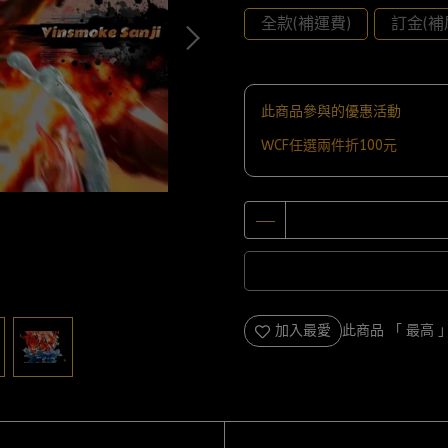
全款(補運費)
訂金(補
此商品參與的優惠活動
WCF任選兩件折100元
加入最愛
此商品 「 最高