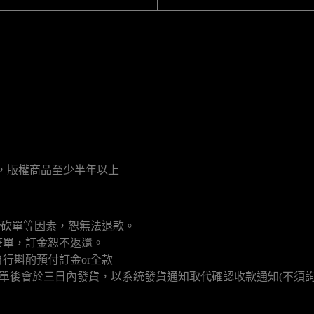
月，版權商品至少半年以上
r砍單等因素，恕無法退款。
棄單，訂金恕不返還。
行斟酌預付訂金or全款
填單後會於三日內發貨，以系統發貨通知取代確認收款通知(不須