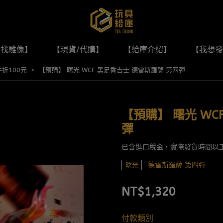
尋找雕像】
【現貨/代購】
【給庫介紹】
【我想發
折100元
【預購】 曙光 WCF 黑足香吉士 德雷斯羅薩 第四彈
【預購】 曙光 WC
彈
已含進口稅金，實際發貨時間以
德雷斯羅薩 第四彈
曙光
NT$1,320
付款類別