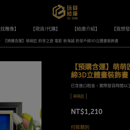
尋找雕像】
【現貨/代購】
【給庫介紹】
【我想發
【預購含運】萌萌匠 鈴芽之旅 電影 新海誠 鈴芽戶締3D立體畫裝飾畫
【預購含運】萌萌匠
締3D立體畫裝飾畫
已含進口稅金，實際發貨時間以
萌萌匠
NT$1,210
付款類別