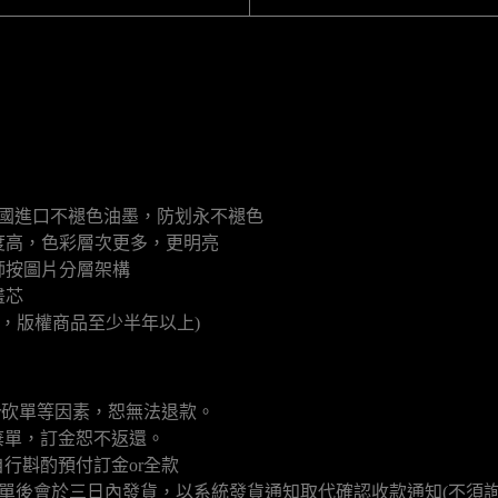
德國進口不褪色油墨，防划永不褪色
硬度高，色彩層次更多，更明亮
師按圖片分層架構
畫芯
月，版權商品至少半年以上)
r砍單等因素，恕無法退款。
棄單，訂金恕不返還。
行斟酌預付訂金or全款
填單後會於三日內發貨，以系統發貨通知取代確認收款通知(不須詢