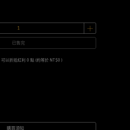
已售完
 」可以折抵紅利
0
點 (約等於
NT$0
)
購買須知