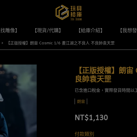
尋找雕像】
【現貨/代購】
【給庫介紹】
【我想發
【正版授權】朗宙 Cosmic 1/6 畫江湖之不良人 不良帥袁天罡
【正版授權】朗宙 Co
良帥袁天罡
已含進口稅金，實際發貨時間以
朗宙
NT$1,130
付款類別