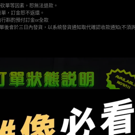
r砍單等因素，恕無法退款。
棄單，訂金恕不返還。
行斟酌預付訂金or全款
填單後會於三日內發貨，以系統發貨通知取代確認收款通知(不須