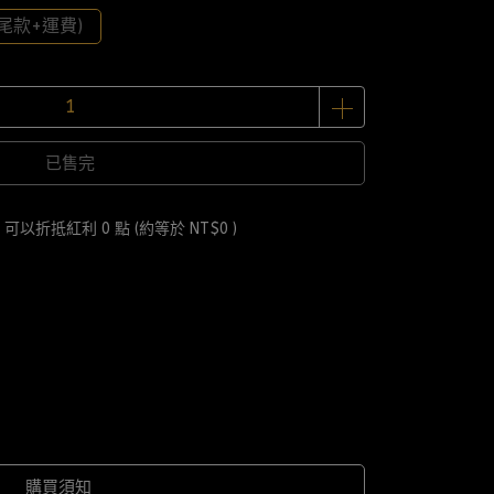
尾款+運費)
已售完
 」可以折抵紅利
0
點 (約等於
NT$0
)
購買須知