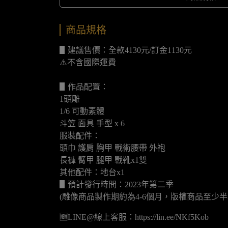
商品規格
▋建議售價：全款4130元/訂金1130元
⚠️不含國際運費
▋作品配置：
1頭雕
1/6 可動素體
斗笠 面具 手型 x 6
服裝配件：
頭巾 護肩 胸甲 戰術腰帶 外袍
長褲 臂甲 腿甲 戰靴x1雙
其他配件：地台x1
▋預計發行時間：2023年第二季
(雕像商品製作期約為4-6個月，版權商品至少半
🆕LINE@線上客服：https://lin.ee/NKf5Kob