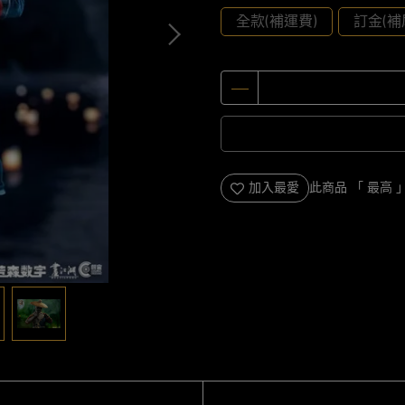
全款(補運費)
訂金(補
加入最愛
此商品 「 最高