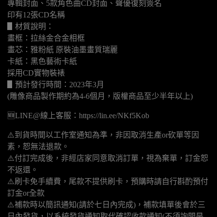
專輯封面、5款角色曲CD封面、聲優復刻簽名
印有12張CD名稱
▋材質說明：
畫框：拉絲金合金相框
畫芯：雅粉紙 原裝油墨畫質瑞麗
卡紙：黑色藝術卡紙
採用CD實物裝裱
▋預計發行時間：2023年3月
(雕像商品製作期約為4-6個月，版權商品至少半年以上)
🆕LINE@線上客服：https://lin.ee/NKf5Kob
⚠️到貨時間以工作室通知為準，非因取消生產or砍單等因
素，恕無法退款。
⚠️付訂完成後，非經店家同意取消訂單，視為棄單，訂金恕
不返還。
⚠️刷卡免手續費，尾款不提供刷卡，預購時請自行斟酌預付
訂金or全款
⚠️補款時以簡訊通知(請於七日內完成)，補款填單後會於三
日內發貨，以系統發貨通知取代確認收款通知(不須詢問是