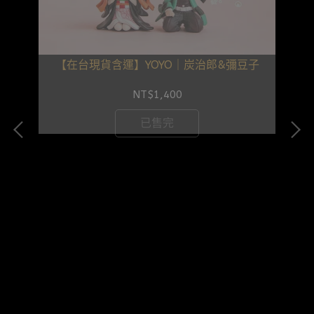
【在台現貨含運】YOYO｜炭治郎&彌豆子
NT$1,400
已售完
力姆