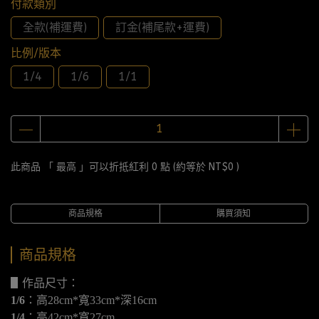
付款類別
全款(補運費)
訂金(補尾款+運費)
比例/版本
1/4
1/6
1/1
此商品 「 最高 」可以折抵紅利
0
點 (約等於
NT$0
)
商品規格
購買須知
商品規格
▋作品尺寸：
1/6
：高28cm*寬33cm*深16cm
1/4
：高42cm*寬27cm