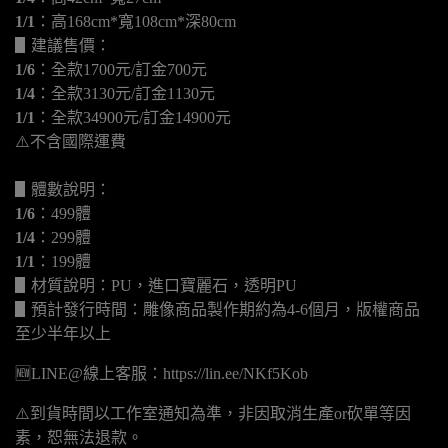
1/1
：高168cm*寬108cm*深80cm
▋建議售價：
1/6
：全款1700元/訂金700元
1/4
：全款3130元/訂金1130元
1/1
：全款34900元/訂金14900元
⚠️不含國際運費
▋體數說明：
1/6
：499體
1/4
：299體
1/1
：199體
▋材質說明：PU，進口寶麗石，透明PU
▋預計發行時間：雕像商品製作期約為4-6個月，版權商品
至少半年以上
🆕LINE@線上客服：https://lin.ee/NKf5Kob
⚠️到貨時間以工作室通知為準，非因取消生產or砍單等因
素，恕無法退款。