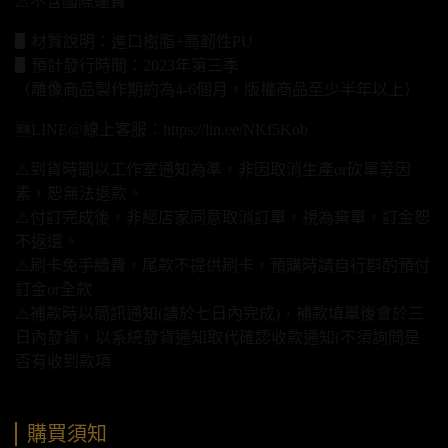
⚠️不含國際運費
▋材質說明：進口樹脂+高韌性PU
▋預計發行時間：2023年第三季
（雕像商品製作期約為4-6個月，版權商品至少半年以上）
🆕LINE@線上客服：https://lin.ee/NKf5Kob
⚠️到貨時間以工作室通知為準，非因取消生產or砍單等因
素，恕無法退款。
⚠️付訂完成後，非經店家同意取消訂單，視為棄單，訂金恕
不返還。
⚠️刷卡免手續費，尾款不提供刷卡，預購時請自行斟酌預付
訂金or全款
⚠️補款時以簡訊通知(請於七日內完成)，補款填單後會於三
日內發貨，以系統發貨通知取代確認收款通知(不須詢問是
否有收到款項
購買須知